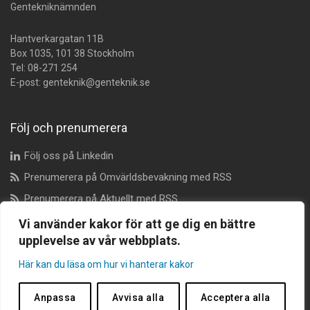
Gentekniknämnden
Hantverkargatan 11B
Box 1035, 101 38 Stockholm
Tel:
08-271 254
E-post:
genteknik@genteknik.se
Följ och prenumerera
Följ oss på Linkedin
Prenumerera på Omvärldsbevakning med RSS
Prenumerera på Aktuellt med RSS
Vi använder kakor för att ge dig en bättre
upplevelse av vår webbplats.
Dataskyddsombud
Här kan du läsa om hur vi hanterar kakor
dataskyddsombudet@genteknik.se
Anpassa
Avvisa alla
Acceptera alla