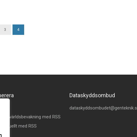
3
4
merera
Dataskyddsombud
kedin
dataskyddsombudet@genteknik.
å Omvärldsbevakning med RSS
 Aktuellt med RSS