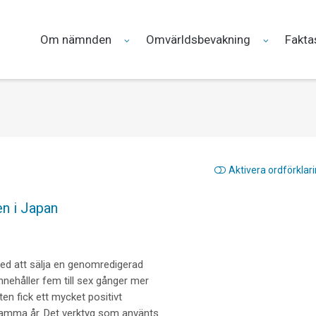
Om nämnden
Omvärldsbevakning
Fakta
Aktivera ordförklar
n i Japan
ed att sälja en genomredigerad
nehåller fem till sex gånger mer
fick ett mycket positivt
mma år. Det verktyg som använts