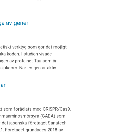
ga av gener
etiskt verktyg som gör det möjligt
ska koden. I studien visade
ingen av proteinet Tau som är
sjukdom. När en gen är aktiv…
pan
äxt som förädlats med CRISPR/Cas9.
 gammaaminosmörsyra (GABA) som
 det japanska företaget Sanatech
21. Företaget grundades 2018 av