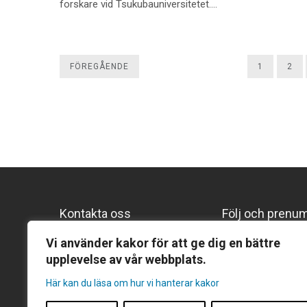
forskare vid Tsukubauniversitetet.…
FÖREGÅENDE
1
2
Kontakta oss
Följ och prenu
Följ oss på Lin
Gentekniknämnden
Vi använder kakor för att ge dig en bättre
upplevelse av vår webbplats.
Prenumerera p
Hantverkargatan 11B
Prenumerera på
Här kan du läsa om hur vi hanterar kakor
Box 1035, 101 38 Stockholm
Tel:
08-271 254