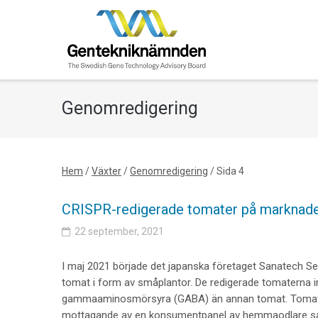
Skip
to
content
Genomredigering
Hem
/
Växter
/
Genomredigering
/
Sida 4
CRISPR-redigerade tomater på marknade
22 september, 2021
I maj 2021 började det japanska företaget Sanatech Se
tomat i form av småplantor. De redigerade tomaterna in
gammaaminosmörsyra (GABA) än annan tomat. Tomaten 
mottagande av en konsumentpanel av hemmaodlare sa