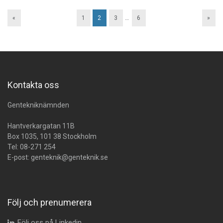
«
1
2
3
…
6
»
Kontakta oss
Gentekniknämnden
Hantverkargatan 11B
Box 1035, 101 38 Stockholm
Tel:
08-271 254
E-post:
genteknik@genteknik.se
Följ och prenumerera
Följ oss på Linkedin