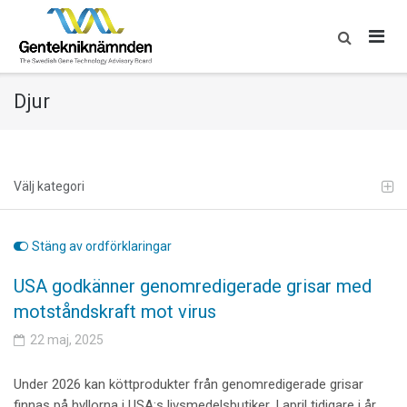
Skip
to
content
Djur
Välj kategori
Stäng av ordförklaringar
USA godkänner genomredigerade grisar med
motståndskraft mot virus
22 maj, 2025
Under 2026 kan köttprodukter från genomredigerade grisar
finnas på hyllorna i USA:s livsmedelsbutiker. I april tidigare i år