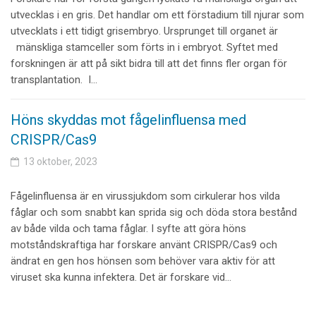
utvecklas i en gris. Det handlar om ett förstadium till njurar som
utvecklats i ett tidigt grisembryo. Ursprunget till organet är
mänskliga stamceller som förts in i embryot. Syftet med
forskningen är att på sikt bidra till att det finns fler organ för
transplantation. I…
Höns skyddas mot fågelinfluensa med
CRISPR/Cas9
13 oktober, 2023
Fågelinfluensa är en virussjukdom som cirkulerar hos vilda
fåglar och som snabbt kan sprida sig och döda stora bestånd
av både vilda och tama fåglar. I syfte att göra höns
motståndskraftiga har forskare använt CRISPR/Cas9 och
ändrat en gen hos hönsen som behöver vara aktiv för att
viruset ska kunna infektera. Det är forskare vid…