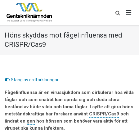
Skip
to
content
Höns skyddas mot fågelinfluensa med
CRISPR/Cas9
Stäng av ordförklaringar
Fågelinfluensa är en virussjukdom som cirkulerar hos vilda
fåglar och som snabbt kan sprida sig och döda stora
bestånd av både vilda och tama fåglar. I syfte att göra höns
motståndskraftiga har forskare använt
CRISPR/Cas9
och
ändrat en
gen
hos hönsen som behöver vara aktiv för att
viruset ska kunna infektera.