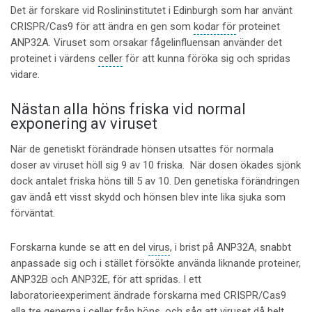
Det är forskare vid Roslininstitutet i Edinburgh som har använt
CRISPR/Cas9 för att ändra en gen som
kodar för
proteinet
ANP32A. Viruset som orsakar fågelinfluensan använder det
proteinet i värdens
celler
för att kunna föröka sig och spridas
vidare.
Nästan alla höns friska vid normal
exponering av viruset
När de genetiskt förändrade hönsen utsattes för normala
doser av viruset höll sig 9 av 10 friska. När dosen ökades sjönk
dock antalet friska höns till 5 av 10. Den genetiska förändringen
gav ändå ett visst skydd och hönsen blev inte lika sjuka som
förväntat.
Forskarna kunde se att en del
virus
, i brist på ANP32A, snabbt
anpassade sig och i stället försökte använda liknande proteiner,
ANP32B och ANP32E, för att spridas. I ett
laboratorieexperiment ändrade forskarna med CRISPR/Cas9
alla tre generna i celler från höns, och såg att viruset då helt