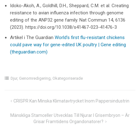
Idoko-Akoh, A., Goldhill, D.H., Sheppard, C.M. et al. Creating
resistance to avian influenza infection through genome
editing of the ANP32 gene family. Nat Commun 14, 6136
(2023). https://doi.org/10.1038/s41467-023-41476-3
Artikel i The Guardian
World’s first flu-resistant chickens
could pave way for gene-edited UK poultry | Gene editing
(theguardian.com)
Djur
,
Genomredigering
,
Okategoriserade
Inläggsnavigering
CRISPR Kan Minska Klimatavtrycket Inom Pappersindustrin
Mänskliga Stamceller Utvecklas Till Njurar I Grisembryon – Är
Grisar Framtidens Organdonatorer?