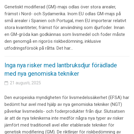
Genetiskt modifierad (GM)-majs odlas över stora arealer,
främst i Nord- och Sydamerika. Inom EU odlas GM-majs på
små arealer i Spanien och Portugal, men EU importerar relativt
stora kvantiteter, främst för användning som djurfoder. Innan
en GM-gröda kan godkännas som livsmedel och foder måste
den genomgå en rigorös riskbedömning, inklusive
utfodringsförsök på råtta. Det har…
Inga nya risker med lantbruksdjur förädlade
med nya genomiska tekniker
21 augusti, 2025
Den europeiska myndigheten för livsmedelssäkerhet (EFSA) har
bedömt hur avel med hjälp av nya genomiska tekniker (NGT)
påverkar livsmedels- och foderprodukter från djur. Slutsatsen
är att de nya teknikerna inte medför några nya typer av risker
jämfört med traditionell avel eller etablerade tekniker för
genetisk modifiering (GM). De riktlinjer för riskbedömning av