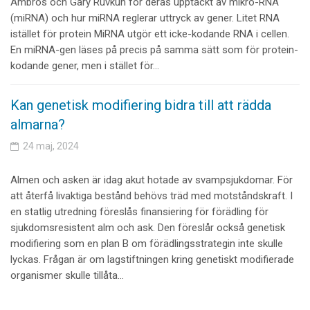
Ambros och Gary Ruvkun för deras upptäckt av mikro-RNA
(miRNA) och hur miRNA reglerar uttryck av gener. Litet RNA
istället för protein MiRNA utgör ett icke-kodande RNA i cellen.
En miRNA-gen läses på precis på samma sätt som för protein-
kodande gener, men i stället för…
Kan genetisk modifiering bidra till att rädda
almarna?
24 maj, 2024
Almen och asken är idag akut hotade av svampsjukdomar. För
att återfå livaktiga bestånd behövs träd med motståndskraft. I
en statlig utredning föreslås finansiering för förädling för
sjukdomsresistent alm och ask. Den föreslår också genetisk
modifiering som en plan B om förädlingsstrategin inte skulle
lyckas. Frågan är om lagstiftningen kring genetiskt modifierade
organismer skulle tillåta…