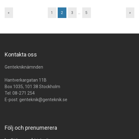
«
1
2
3
…
5
»
Kontakta oss
Gentekniknämnden
Hantverkargatan 11B
Box 1035, 101 38 Stockholm
Tel:
08-271 254
E-post:
genteknik@genteknik.se
Följ och prenumerera