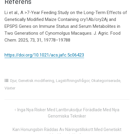
Referens
Li et al., A >7-Year Feeding Study on the Long-Term Effects of
Genetically Modified Maize Containing cry1Ab/cry2Aj and
EPSPS Genes on Immune Status and Serum Metabolites in
Two Generations of Cynomolgus Macaques. J. Agric. Food
Chem. 2025, 73, 31, 19778–19788
https://doi.org/10.1021/acs.jafc.5c06423
Djur
,
Genetisk modifiering
,
Lagstiftningsfrågor
,
Okategoriserade
,
Växter
Inläggsnavigering
Inga Nya Risker Med Lantbruksdjur Förädlade Med Nya
Genomiska Tekniker
Kan Honungsbin Räddas Av Näringstillskott Med Genetiskt