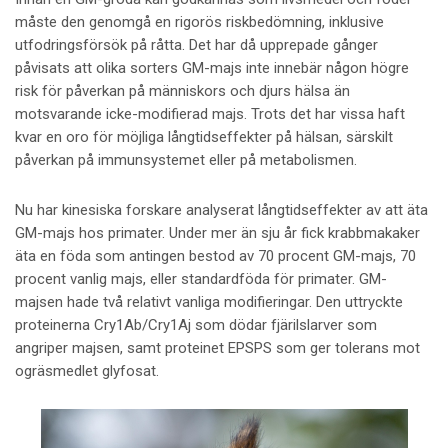
måste den genomgå en rigorös riskbedömning, inklusive
utfodringsförsök på råtta. Det har då upprepade gånger
påvisats att olika sorters GM-majs inte innebär någon högre
risk för påverkan på människors och djurs hälsa än
motsvarande icke-modifierad majs. Trots det har vissa haft
kvar en oro för möjliga långtidseffekter på hälsan, särskilt
påverkan på immunsystemet eller på metabolismen.
Nu har kinesiska forskare analyserat långtidseffekter av att äta
GM-majs hos primater. Under mer än sju år fick krabbmakaker
äta en föda som antingen bestod av 70 procent GM-majs, 70
procent vanlig majs, eller standardföda för primater. GM-
majsen hade två relativt vanliga modifieringar. Den uttryckte
proteinerna Cry1Ab/Cry1Aj som dödar fjärilslarver som
angriper majsen, samt proteinet EPSPS som ger tolerans mot
ogräsmedlet glyfosat.