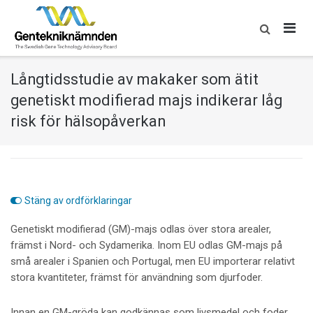
Skip
to
content
Långtidsstudie av makaker som ätit
genetiskt modifierad majs indikerar låg
risk för hälsopåverkan
Stäng av ordförklaringar
Genetiskt modifierad (GM)-majs odlas över stora arealer,
främst i Nord- och Sydamerika. Inom EU odlas GM-majs på
små arealer i Spanien och Portugal, men EU importerar relativt
stora kvantiteter, främst för användning som djurfoder.
Innan en GM-gröda kan godkännas som livsmedel och foder