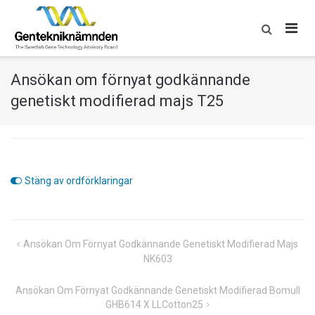
Skip
to
content
Ansökan om förnyat godkännande
genetiskt modifierad majs T25
Stäng av ordförklaringar
Inläggsnavigering
Ansökan Om Förnyat Godkännande Genetiskt Modifierad Majs
NK603
Ansökan Om Förnyat Godkännande Genetiskt Modifierad Bomull
GHB614 X LLCotton25