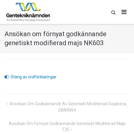
Skip
to
content
Ansökan om förnyat godkännande
genetiskt modifierad majs NK603
Stäng av ordförklaringar
Inläggsnavigering
Ansökan Om Godkännande Av Genetiskt Modifierad Sojaböna,
DBN9004
Ansökan Om Förnyat Godkännande Genetiskt Modifierad Majs
T25