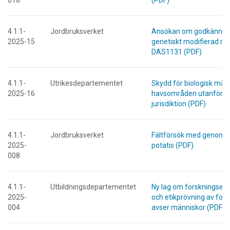
4.1.1-
Jordbruksverket
Ansökan om godkänna
2025-15
genetiskt modifierad ma
DAS1131 (PDF)
4.1.1-
Utrikesdepartementet
Skydd för biologisk mång
2025-16
havsområden utanför na
jurisdiktion (PDF)
4.1.1-
Jordbruksverket
Fältförsök med genomr
2025-
potatis (PDF)
008
4.1.1-
Utbildningsdepartementet
Ny lag om forskningseti
2025-
och etikprövning av for
004
avser människor (PDF)