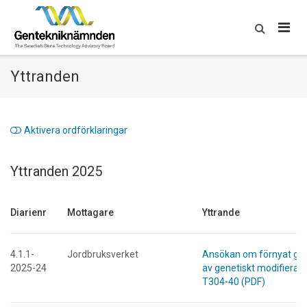
Skip
to
content
Yttranden
Aktivera ordförklaringar
Yttranden 2025
Diarienr
Mottagare
Yttrande
4.1.1-
Jordbruksverket
Ansökan om förnyat g
2025-24
av genetiskt modifierad
T304-40 (PDF)