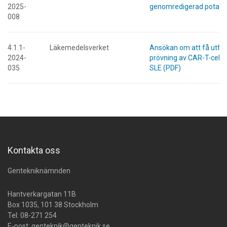
2025-
genomredigerad potatis
008
4.1.1-
Läkemedelsverket
Ansökan om att få utföra
2024-
prövning av CAR-T-cellt
035
SLE (PDF)
Kontakta oss
Gentekniknämnden
Hantverkargatan 11B
Box 1035, 101 38 Stockholm
Tel:
08-271 254
E-post:
genteknik@genteknik.se