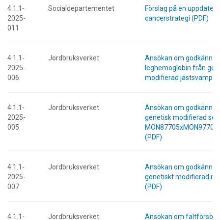
4.1.1-
Socialdepartementet
Förslag på en uppdatera
2025-
cancerstrategi (PDF)
011
4.1.1-
Jordbruksverket
Ansökan om godkännand
2025-
leghemoglobin från gen
006
modifierad jästsvamp (
4.1.1-
Jordbruksverket
Ansökan om godkännan
2025-
genetisk modifierad soj
005
MON87705xMON97708
(PDF)
4.1.1-
Jordbruksverket
Ansökan om godkänna
2025-
genetiskt modifierad m
007
(PDF)
4.1.1-
Jordbruksverket
Ansökan om fältförsök