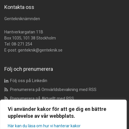
Kontakta oss
Gentekniknämnden
Hantverkargatan 11B
Box 1035, 101 38 Stockholm
Tel:
08-271 254
E-post:
genteknik@genteknik.se
Följ och prenumerera
Följ oss på Linkedin
Prenumerera på Omvärldsbevakning med RSS
Prenumerera på Aktuellt med RSS
Vi använder kakor för att ge dig en bättre
upplevelse av vår webbplats.
Dataskyddsombud
Här kan du läsa om hur vi hanterar kakor