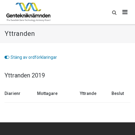
Skip
to
content
Yttranden
Stäng av ordförklaringar
Yttranden 2019
Diarienr
Mottagare
Yttrande
Beslut