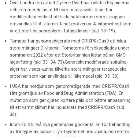
Över hundra ton av det Gyllene Riset har odlats i Filippinerna
och kommer delas ut till barn och gravida. Riset har
modifierats genetiskt att bilda betakaroten som i kroppen
omvandlas till A-vitamin. Riset motverkar A-vitaminbrist som
är ett stort hälsoproblem i fattiga länder (sid. 18–19).
Tomater har genomredigerats med
CRISPR/Cas9
att bilda
stora mängder D-vitamin. Tomaterna försöksodlades under
sommaren 2022 efter att Storbritannien lättat på sin GMO-
lagstiftning (sid. 33–34, 73).Genetiskt modifierade spirulina-
alger har visats kunna tillverka stora mängder terapeutiska
proteiner som kan användas till
läkemedel
(sid. 35–36).
I USA har nötdjur som genomredigerade med CRISPR/Cas9
fått grönt ljus av Food and Drug Administration (FDA). En
mutation
som ger djuren kortare päls och bättre anpassning
till ett varmt klimat har inducerats med CRISPR/Cas9 (sid.
38).
Inom EU har två nya genterapier godkänts. En för behandling
av tre typer av cancer i lymfsystemet hos vuxna, och en för