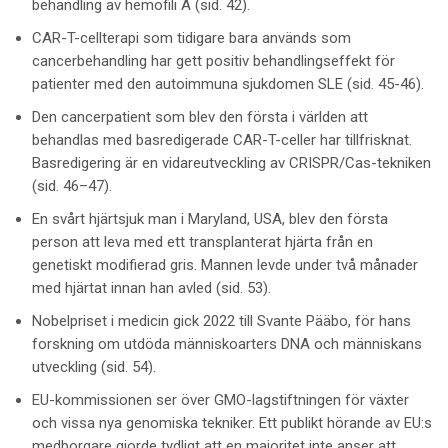
behandling av hemofili A (sid. 42).
CAR-T-cellterapi som tidigare bara används som
cancerbehandling har gett positiv behandlingseffekt för
patienter med den autoimmuna sjukdomen SLE (sid. 45-46).
Den cancerpatient som blev den första i världen att
behandlas med basredigerade
CAR-T-celler
har tillfrisknat.
Basredigering
är en vidareutveckling av CRISPR/Cas-tekniken
(sid. 46–47).
En svårt hjärtsjuk man i Maryland, USA, blev den första
person att leva med ett transplanterat hjärta från en
genetiskt modifierad gris. Mannen levde under två månader
med hjärtat innan han avled (sid. 53).
Nobelpriset i medicin gick 2022 till Svante Pääbo, för hans
forskning om utdöda människoarters
DNA
och människans
utveckling (sid. 54).
EU-kommissionen ser över GMO-lagstiftningen för växter
och vissa nya genomiska tekniker. Ett publikt hörande av EU:s
medborgare gjorde tydligt att en majoritet inte anser att