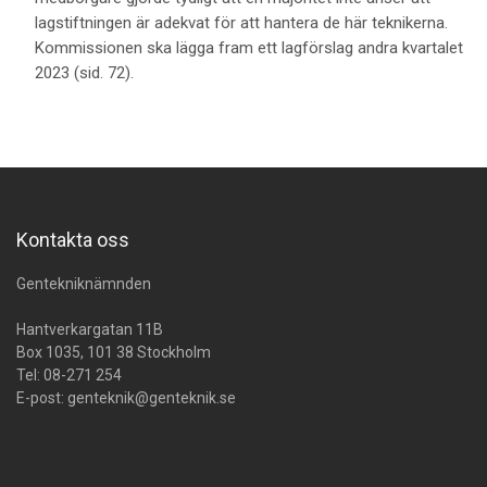
lagstiftningen är adekvat för att hantera de här teknikerna.
Kommissionen ska lägga fram ett lagförslag andra kvartalet
2023 (sid. 72).
Kontakta oss
Gentekniknämnden
Hantverkargatan 11B
Box 1035, 101 38 Stockholm
Tel:
08-271 254
E-post:
genteknik@genteknik.se