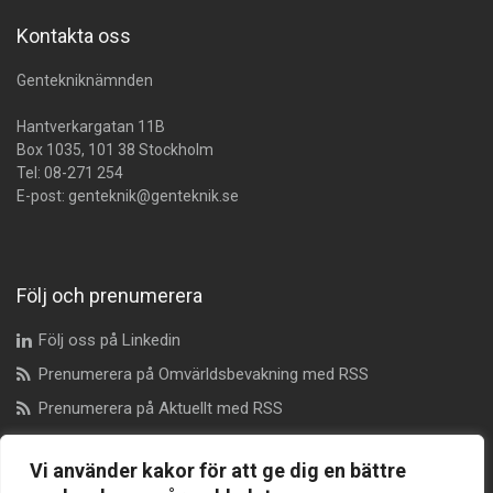
Kontakta oss
Gentekniknämnden
Hantverkargatan 11B
Box 1035, 101 38 Stockholm
Tel:
08-271 254
E-post:
genteknik@genteknik.se
Följ och prenumerera
Följ oss på Linkedin
Prenumerera på Omvärldsbevakning med RSS
Prenumerera på Aktuellt med RSS
Vi använder kakor för att ge dig en bättre
Dataskyddsombud