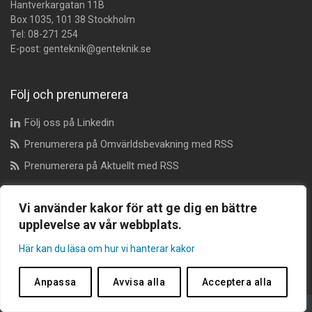
Hantverkargatan 11B
Box 1035, 101 38 Stockholm
Tel:
08-271 254
E-post:
genteknik@genteknik.se
Följ och prenumerera
Följ oss på Linkedin
Prenumerera på Omvärldsbevakning med RSS
Prenumerera på Aktuellt med RSS
Vi använder kakor för att ge dig en bättre
Dataskyddsombud
upplevelse av vår webbplats.
dataskyddsombudet@genteknik.se
Här kan du läsa om hur vi hanterar kakor
Anpassa
Avvisa alla
Acceptera alla