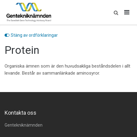
Skip
to
content
Stäng av ordförklaringar
Protein
Organiska ämnen som är den huvudsakliga beståndsdelen i allt
levande. Består av sammanlänkade aminosyror.
Kontakta oss
Gentekniknämnden