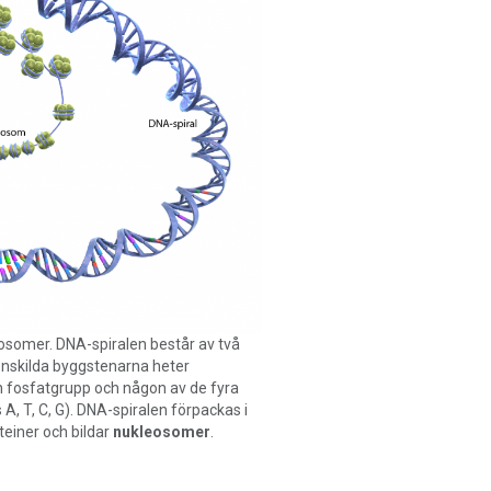
osomer. DNA-spiralen består av två
enskilda byggstenarna heter
n fosfatgrupp och någon av de fyra
A, T, C, G). DNA-spiralen förpackas i
einer och bildar
nukleosomer
.