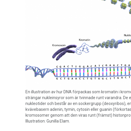
En illustration av hur DNA förpackas som kromatin i krom
strängar nukleinsyror som är tvinnade runt varandra. De 
nukleotider och består av en sockergrupp (deoxyribos), e
kvävebasern adenin, tymin, cytosin eller guanin (förkortas 
kromosomer genom att den viras runt (främst) histonprot
Illustration: Gunilla Elam.