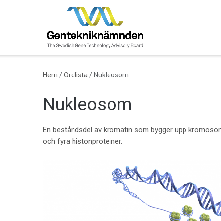
Skip
to
content
Hem
/
Ordlista
/
Nukleosom
Nukleosom
En beståndsdel av kromatin som bygger upp kromosom
och fyra histonproteiner.