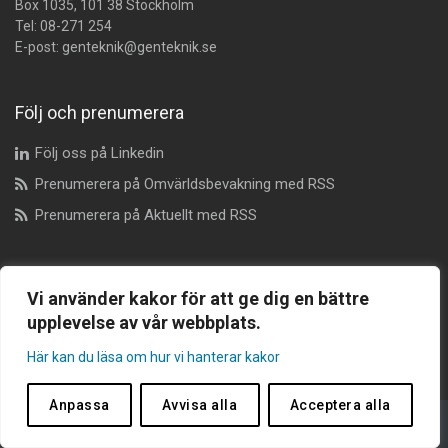
Box 1035, 101 38 Stockholm
Tel:
08-271 254
E-post:
genteknik@genteknik.se
Följ och prenumerera
Följ oss på Linkedin
Prenumerera på Omvärldsbevakning med RSS
Prenumerera på Aktuellt med RSS
Dataskyddsombud
Vi använder kakor för att ge dig en bättre
upplevelse av vår webbplats.
dataskyddsombudet@genteknik.se
Här kan du läsa om hur vi hanterar kakor
Anpassa
Avvisa alla
Acceptera alla