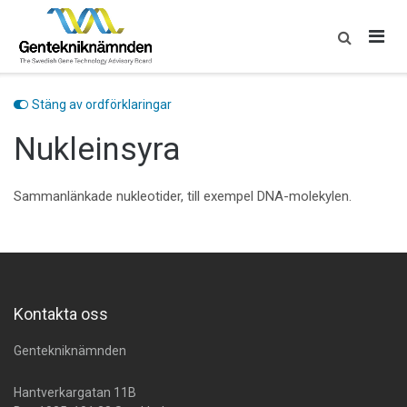
Skip
to
content
Stäng av ordförklaringar
Nukleinsyra
Sammanlänkade nukleotider, till exempel DNA-molekylen.
Kontakta oss
Gentekniknämnden
Hantverkargatan 11B