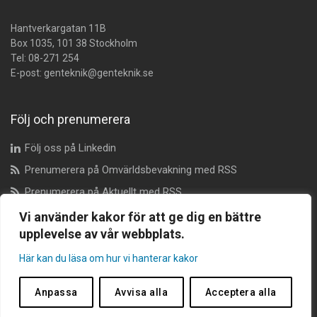
Hantverkargatan 11B
Box 1035, 101 38 Stockholm
Tel:
08-271 254
E-post:
genteknik@genteknik.se
Följ och prenumerera
Följ oss på Linkedin
Prenumerera på Omvärldsbevakning med RSS
Prenumerera på Aktuellt med RSS
Vi använder kakor för att ge dig en bättre
upplevelse av vår webbplats.
Dataskyddsombud
Här kan du läsa om hur vi hanterar kakor
dataskyddsombudet@genteknik.se
Anpassa
Avvisa alla
Acceptera alla