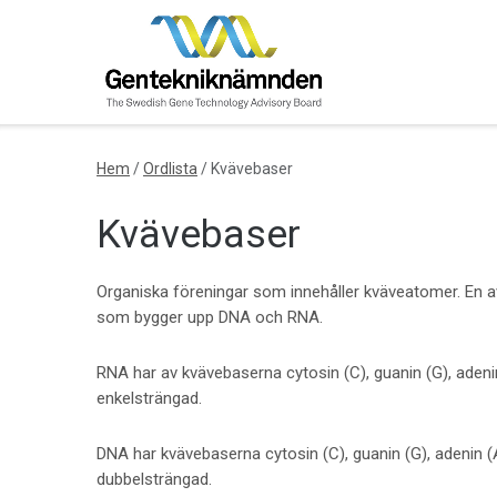
Skip
to
content
Hem
/
Ordlista
/
Kvävebaser
Kvävebaser
Organiska föreningar som innehåller kväveatomer. En a
som bygger upp DNA och RNA.
RNA har av kvävebaserna cytosin (C), guanin (G), adenin
enkelsträngad.
DNA har kvävebaserna cytosin (C), guanin (G), adenin (
dubbelsträngad.