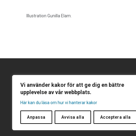
Illustration Gunilla Elam.
Kontakta oss
Följ och prenu
Vi använder kakor för att ge dig en bättre
Följ oss på Lin
Gentekniknämnden
upplevelse av vår webbplats.
Prenumerera p
Här kan du läsa om hur vi hanterar kakor
Hantverkargatan 11B
Prenumerera på
Box 1035, 101 38 Stockholm
Anpassa
Avvisa alla
Acceptera alla
Tel:
08-271 254
E-post:
genteknik@genteknik.se