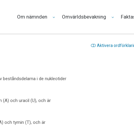
Om nämnden
Omvärldsbevakning
Fakta
Aktivera ordförklar
v beståndsdelarna i de nukleotider
 (A) och uracil (U), och är
A) och tymin (T), och är