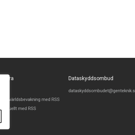
merera
Dataskyddsombud
kedin
dataskyddsombudet@genteknik.
å Omvärldsbevakning med RSS
 Aktuellt med RSS