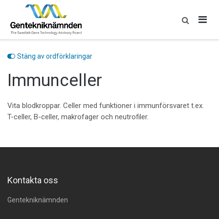
Skip
to
content
Stäng av ordförklaringar
Immunceller
Vita blodkroppar. Celler med funktioner i immunförsvaret t.ex.
T-celler, B-celler, makrofager och neutrofiler.
Kontakta oss
Gentekniknämnden