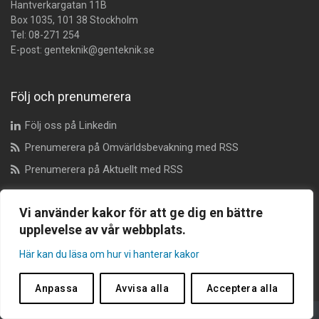
Hantverkargatan 11B
Box 1035, 101 38 Stockholm
Tel:
08-271 254
E-post:
genteknik@genteknik.se
Följ och prenumerera
Följ oss på Linkedin
Prenumerera på Omvärldsbevakning med RSS
Prenumerera på Aktuellt med RSS
Vi använder kakor för att ge dig en bättre
Dataskyddsombud
upplevelse av vår webbplats.
dataskyddsombudet@genteknik.se
Här kan du läsa om hur vi hanterar kakor
Anpassa
Avvisa alla
Acceptera alla