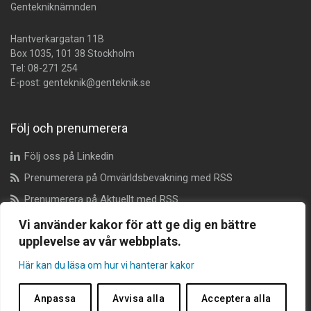
Gentekniknämnden
Hantverkargatan 11B
Box 1035, 101 38 Stockholm
Tel:
08-271 254
E-post:
genteknik@genteknik.se
Följ och prenumerera
Följ oss på Linkedin
Prenumerera på Omvärldsbevakning med RSS
Prenumerera på Aktuellt med RSS
Vi använder kakor för att ge dig en bättre
upplevelse av vår webbplats.
Dataskyddsombud
Här kan du läsa om hur vi hanterar kakor
dataskyddsombudet@genteknik.se
Anpassa
Avvisa alla
Acceptera alla