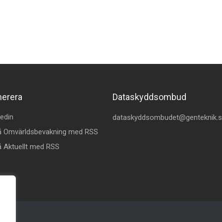
merera
Dataskyddsombud
kedin
dataskyddsombudet@genteknik.
å Omvärldsbevakning med RSS
 Aktuellt med RSS