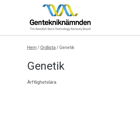
Skip
to
content
Hem
/
Ordlista
/
Genetik
Genetik
Ärftlighetslära.