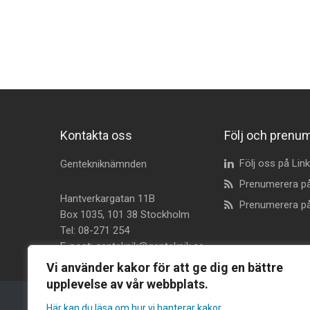
Kontakta oss
Följ och prenu
Följ oss på Lin
Gentekniknämnden
Prenumerera p
Hantverkargatan 11B
Prenumerera på
Box 1035, 101 38 Stockholm
Tel:
08-271 254
E-post:
genteknik@genteknik.se
Vi använder kakor för att ge dig en bättre
upplevelse av vår webbplats.
Här kan du läsa om hur vi hanterar kakor