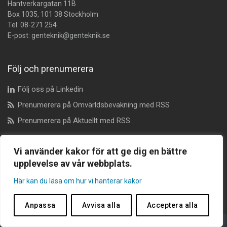
Hantverkargatan 11B
Box 1035, 101 38 Stockholm
Tel:
08-271 254
E-post:
genteknik@genteknik.se
Följ och prenumerera
Följ oss på Linkedin
Prenumerera på Omvärldsbevakning med RSS
Prenumerera på Aktuellt med RSS
Vi använder kakor för att ge dig en bättre
Dataskyddsombud
upplevelse av vår webbplats.
dataskyddsombudet@genteknik.se
Här kan du läsa om hur vi hanterar kakor
Anpassa
Avvisa alla
Acceptera alla