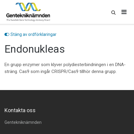
Skip
to
content
Stäng av ordförklaringar
Endonukleas
En grupp enzymer som klyver polydiesterbindningen i en DNA-
sträng. Cas9 som ingår CRISPR/Cas9 tillhör denna grupp.
Kontakta oss
Gentekniknämnden