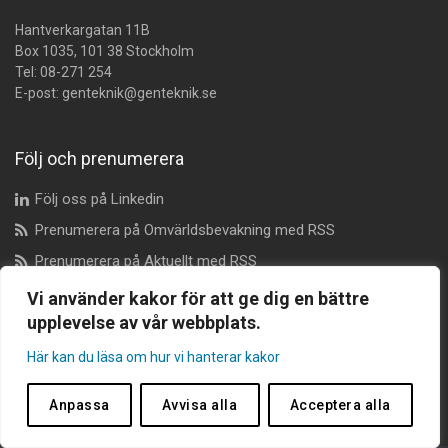
Hantverkargatan 11B
Box 1035, 101 38 Stockholm
Tel:
08-271 254
E-post:
genteknik@genteknik.se
Följ och prenumerera
Följ oss på Linkedin
Prenumerera på Omvärldsbevakning med RSS
Prenumerera på Aktuellt med RSS
Vi använder kakor för att ge dig en bättre
upplevelse av vår webbplats.
Dataskyddsombud
Här kan du läsa om hur vi hanterar kakor
dataskyddsombudet@genteknik.se
Anpassa
Avvisa alla
Acceptera alla