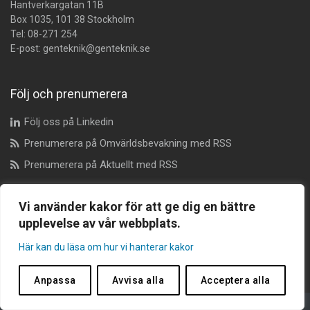
Hantverkargatan 11B
Box 1035, 101 38 Stockholm
Tel:
08-271 254
E-post:
genteknik@genteknik.se
Följ och prenumerera
Följ oss på Linkedin
Prenumerera på Omvärldsbevakning med RSS
Prenumerera på Aktuellt med RSS
Vi använder kakor för att ge dig en bättre
Dataskyddsombud
upplevelse av vår webbplats.
dataskyddsombudet@genteknik.se
Här kan du läsa om hur vi hanterar kakor
Anpassa
Avvisa alla
Acceptera alla