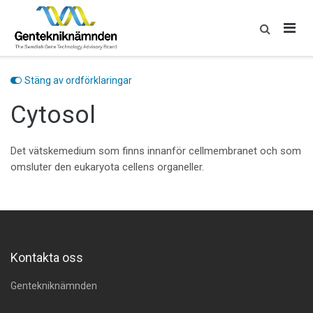
Skip
to
content
Stäng av ordförklaringar
Cytosol
Det vätskemedium som finns innanför cellmembranet och som
omsluter den eukaryota cellens organeller.
Kontakta oss
Gentekniknämnden