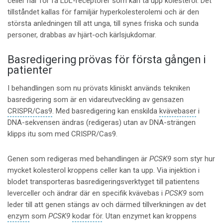
celler har för få LDL-receptorer som kan ta upp kolesterol. Det
tillståndet kallas för familjär hyperkolesterolemi och är den
största anledningen till att unga, till synes friska och sunda
personer, drabbas av hjärt-och kärlsjukdomar.
Basredigering prövas för första gången i
patienter
I behandlingen som nu prövats kliniskt används tekniken
basredigering som är en vidareutveckling av gensazen
CRISPR/Cas9
. Med basredigering kan enskilda
kvävebaser
i
DNA-sekvensen ändras (redigeras) utan av DNA-strängen
klipps itu som med CRISPR/Cas9.
Genen som redigeras med behandlingen är
PCSK9
som styr hur
mycket kolesterol kroppens celler kan ta upp. Via injektion i
blodet transporteras basredigeringsverktyget till patientens
leverceller och ändrar där en specifik kvävebas i
PCSK9
som
leder till att genen stängs av och därmed tillverkningen av det
enzym
som
PCSK9
kodar för
. Utan enzymet kan kroppens