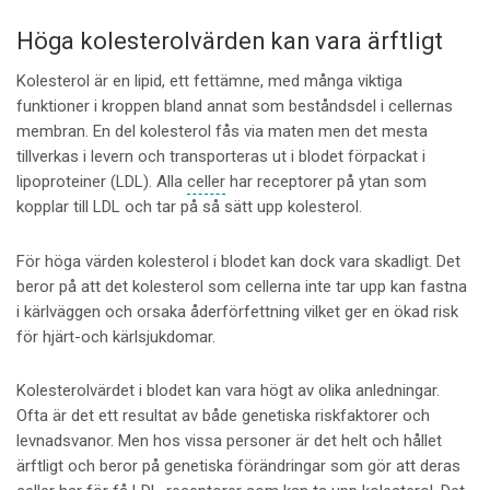
Höga kolesterolvärden kan vara ärftligt
Kolesterol är en lipid, ett fettämne, med många viktiga
funktioner i kroppen bland annat som beståndsdel i cellernas
membran. En del kolesterol fås via maten men det mesta
tillverkas i levern och transporteras ut i blodet förpackat i
lipoproteiner (LDL). Alla
celler
har receptorer på ytan som
kopplar till LDL och tar på så sätt upp kolesterol.
För höga värden kolesterol i blodet kan dock vara skadligt. Det
beror på att det kolesterol som cellerna inte tar upp kan fastna
i kärlväggen och orsaka åderförfettning vilket ger en ökad risk
för hjärt-och kärlsjukdomar.
Kolesterolvärdet i blodet kan vara högt av olika anledningar.
Ofta är det ett resultat av både genetiska riskfaktorer och
levnadsvanor. Men hos vissa personer är det helt och hållet
ärftligt och beror på genetiska förändringar som gör att deras