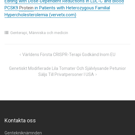
Editing with Dose-Dependent Reductions in LDL-C and Blood
PCSK9
Protein
in Patients with Heterozygous Familial
Hypercholesterolemia (vervetx.com)
Genterapi
,
Människa och medicin
Inläggsnavigering
Världens Första CRISPR-Terapi Godkänd Inom EU
Genetiskt Modifierade Lila Tomater Och Självlysande Petunior
Säljs Till Privatpersoner I USA
Kontakta oss
Gentekniknämnden