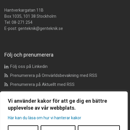
Hantverkargatan 11B
Box 1035, 101 38 Stockholm
Tel:
08-271 254
E-post:
genteknik@genteknik.se
Följ och prenumerera
Följ oss på Linkedin
Prenumerera på Omvärldsbevakning med RSS
Prenumerera på Aktuellt med RSS
Vi använder kakor för att ge dig en bättre
Dataskyddsombud
upplevelse av vår webbplats.
Här kan du läsa om hur vi hanterar kakor
dataskyddsombudet@genteknik.se