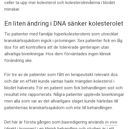
celler ta upp mer kolesterol och kolesterolnivåerna i blodet
minskar.
En liten ändring i DNA sänker kolesterolet
Tio patienter med familjär hyperkolesterolemi som utvecklat
kranskärlssjukdom ingick i prövningen. Sex patienter fick en låg
dos för att kontrollera att de tolererade genterapin utan
allvarliga biverkningar. Hos dem förväntades ingen klinisk
förändring ske.
För tre av de patienter som fått en terapeutiskt relevant dos
och där en effekt kunde väntas hade mängden kolesterol i
blodet halverats. För en patient som fick behandlingen sist och
resultat inte rapporterats. Några patienter upplevde biverkningar
men alla som var av det allvarligare slaget kunde härledas till
patienternas kranskärlssjukdom och inte till behandlingen.
Det här är första gången som basredigering används
in vivo
(direkt i kroppen) i en klinisk behandling och studien är i ett