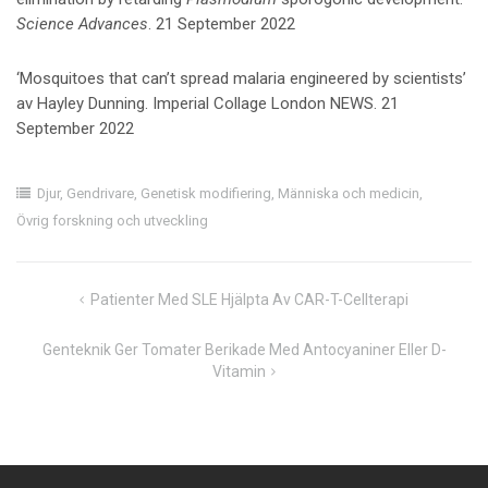
Science Advances
. 21 September 2022
‘Mosquitoes that can’t spread malaria engineered by scientists’
av Hayley Dunning. Imperial Collage London NEWS. 21
September 2022
Djur
,
Gendrivare
,
Genetisk modifiering
,
Människa och medicin
,
Övrig forskning och utveckling
Inläggsnavigering
Patienter Med SLE Hjälpta Av CAR-T-Cellterapi
Genteknik Ger Tomater Berikade Med Antocyaniner Eller D-
Vitamin