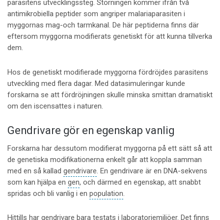
parasitens utvecklingssteg. Störningen kommer ifrån två
antimikrobiella peptider som angriper malariaparasiten i
myggornas mag-och tarmkanal. De här peptiderna finns där
eftersom myggorna modifierats genetiskt för att kunna tillverka
dem.
Hos de genetiskt modifierade myggorna fördröjdes parasitens
utveckling med flera dagar. Med datasimuleringar kunde
forskarna se att fördröjningen skulle minska smittan dramatiskt
om den iscensattes i naturen.
Gendrivare gör en egenskap vanlig
Forskarna har dessutom modifierat myggorna på ett sätt så att
de genetiska modifikationerna enkelt går att koppla samman
med en så kallad
gendrivare
. En gendrivare är en DNA-sekvens
som kan hjälpa en
gen
, och därmed en egenskap, att snabbt
spridas och bli vanlig i en
population
.
Hittills har gendrivare bara testats i laboratoriemiljöer. Det finns