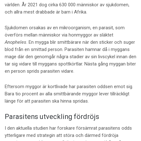
världen. År 2021 dog cirka 630 000 människor av sjukdomen,
och allra mest drabbade är barn i Afrika.
Sjukdomen orsakas av en mikroorganism, en parasit, som
överförs mellan människor via honmyggor av släktet
Anopheles
. En mygga blir smittbärare när den sticker och suger
blod från en smittad person. Parasiten hamnar då i myggans
mage där den genomgår några stadier av sin livscykel innan den
tar sig vidare till myggans spottkörtlar. Nästa gång myggan biter
en person sprids parasiten vidare.
Eftersom myggor är kortlivade har parasiten oddsen emot sig.
Bara tio procent av alla smittbärande myggor lever tillräckligt
länge för att parasiten ska hinna spridas.
Parasitens utveckling fördröjs
I den aktuella studien har forskare försämrat parasitens odds
ytterligare med strategin att störa och därmed fördröja