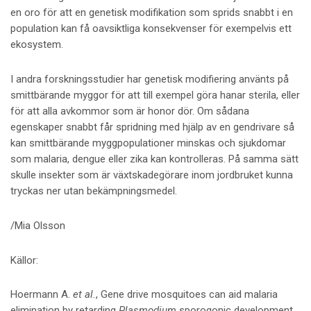
en oro för att en genetisk modifikation som sprids snabbt i en
population kan få oavsiktliga konsekvenser för exempelvis ett
ekosystem.
I andra forskningsstudier har genetisk modifiering använts på
smittbärande myggor för att till exempel göra hanar sterila, eller
för att alla avkommor som är honor dör. Om sådana
egenskaper snabbt får spridning med hjälp av en gendrivare så
kan smittbärande myggpopulationer minskas och sjukdomar
som malaria, dengue eller zika kan kontrolleras. På samma sätt
skulle insekter som är växtskadegörare inom jordbruket kunna
tryckas ner utan bekämpningsmedel.
/Mia Olsson
Källor:
Hoermann A.
et al.
, Gene drive mosquitoes can aid malaria
elimination by retarding
Plasmodium
sporogonic development.