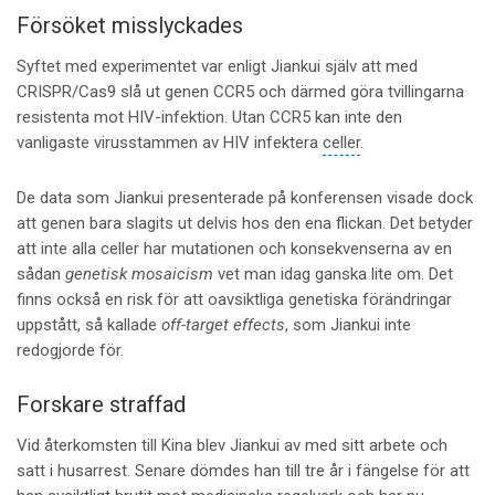
Försöket misslyckades
Syftet med experimentet var enligt Jiankui själv att med
CRISPR/Cas9 slå ut genen CCR5 och därmed göra tvillingarna
resistenta mot HIV-infektion. Utan CCR5 kan inte den
vanligaste virusstammen av HIV infektera
celler
.
De data som Jiankui presenterade på konferensen visade dock
att genen bara slagits ut delvis hos den ena flickan. Det betyder
att inte alla celler har mutationen och konsekvenserna av en
sådan
genetisk mosaicism
vet man idag ganska lite om. Det
finns också en risk för att oavsiktliga genetiska förändringar
uppstått, så kallade
off-target effects
, som Jiankui inte
redogjorde för.
Forskare straffad
Vid återkomsten till Kina blev Jiankui av med sitt arbete och
satt i husarrest. Senare dömdes han till tre år i fängelse för att