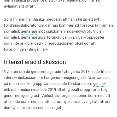
han avsiktligt brutit mot medicinska regelverk och har nu
avtjänat sitt straff.
Som fri man har Jiankui meddelat att han startar ett nytt
forskningslaboratorium där han kommer att försöka ta fram en
somatisk
genterapi
mot sjukdomen muskeldystrofi. Vid en
somatisk genterapi görs förändringar i vanliga kroppsceller
som inte är inblandad vid reproduktionen vilket gör att
förändringen inte går i arv.
Intensifierad diskussion
Nyheten om de genomredigerade tvillingarna 2018 ledde till en
intensiv diskussion om hur genomredigering ska få användas
på människa. En grupp världsledande forskare inom
genetik
,
etik och medicin manade 2019 till ett globalt stopp för ärftlig
genomredigering och Världshälsoorganisationen kom med ett
uttalande som menade att det är mycket oansvarigt att utföra
den typen av experiment i nuläget.