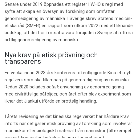
Senare under 2019 öppnades ett register i WHO:s regi med
syfte att skapa en översyn av forskning som omfattar
genomredigering av människa. I Sverige skrev Statens medicin-
etiska råd (SMER) en rapport som utkom 2022 med ett liknande
budskap; att det bör fortsätta vara förbjudet i Sverige att utföra
ärftlig genomredigering av människa.
Nya krav på etisk prövning och
transparens
En vecka innan 2023 års konferens offentliggjorde Kina ett nytt
regelverk som ska tillämpas på genomredigering av människa.
Redan 2020 belades
oetisk
användning av genomredigering
med civilrättsliga påföljder, och året efter blev experiment som
liknar det Jiankui utförde en brottslig handling.
I årets revidering av det kinesiska regelverket har hårdare krav
införts när det gäller etisk prövning av forskning som involverar
människor eller biologiskt material från människor (till exempel
vävnad, könsceller, befruktade ägg eller embryon).