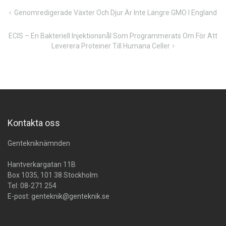
Inläggsnavigering
Genomredigerade Växter Och Djur Är Inte Längre GMO I England
ECIS – En Bakteriell Injektionsnål Som Programmerats Om För Att
Leverera Proteiner Till Humana Celler
Kontakta oss
Gentekniknämnden
Hantverkargatan 11B
Box 1035, 101 38 Stockholm
Tel:
08-271 254
E-post:
genteknik@genteknik.se