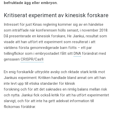
befruktade ägg eller embryon.
Kritiserat experiment av kinesisk forskare
Intresset för just Kinas reglering kommer sig av en händelse
som inträffade när konferensen hölls senast, i november 2018.
Då presenterade en kinesisk forskare, He Jiankui, resultat som
visade att han utfört ett experiment som resulterat i att
världens första genomredigerade barn fötts – ett par
tvillingflickor som i embryostadiet fått sitt
DNA
förändrat med
gensaxen
CRISPR/Cas9
.
En enig forskarkår uttryckte avsky och riktade stark kritik mot
Jiankuis experiment. Kritiken handlade bland annat om att han
inte levt upp till etiska standarder för klinisk
forskning och för att det saknades en rimlig balans mellan risk
och nytta. Jiankui fick också kritik för att ha utfört experimentet
slarvigt, och för att inte ha gett adekvat information till
flickornas föräldrar.