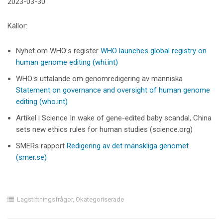
2023-03-30
Källor:
Nyhet om WHO:s register
WHO launches global registry on
human genome editing (whi.int)
WHO:s uttalande om genomredigering av människa
Statement on governance and oversight of human genome
editing (who.int)
Artikel i Science In wake of gene-edited baby scandal, China
sets new ethics rules for human studies (science.org)
SMERs rapport
Redigering av det mänskliga genomet
(smer.se)
Lagstiftningsfrågor
,
Okategoriserade