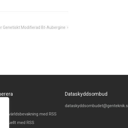
er Genetiskt Modifierad Bt-Aubergine
merera
Dataskyddsombud
kedin
dataskyddsombudet@genteknik.
å Omvärldsbevakning med RSS
 Aktuellt med RSS