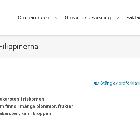
Om nämnden
Omvärldsbevakning
Fakta
Filippinerna
Stäng av ordförklar
takaroten i riskornen.
m finns i många blommor, frukter
takaroten, kan i kroppen