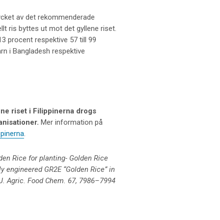
mycket av det rekommenderade
 ris byttes ut mot det gyllene riset.
13 procent respektive 57 till 99
rn i Bangladesh respektive
ne riset i Filippinerna drogs
anisationer.
Mer information på
ippinerna
.
den Rice for planting- Golden Rice
lly engineered GR2E “Golden Rice” in
, J. Agric. Food Chem. 67, 7986–7994