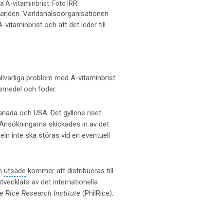
a A-vitaminbrist. Foto IRRI
 världen. Världshälsoorganisationen
-vitaminbrist och att det leder till
allvarliga problem med A-vitaminbrist
vsmedel och foder.
Kanada och USA. Det gyllene riset
. Ansökningarna skickades in av det
deln inte ska störas vid en eventuell
ch
utsäde
kommer att distribueras till
vecklats av det internationella
ne Rice Research Institute
(PhilRice).