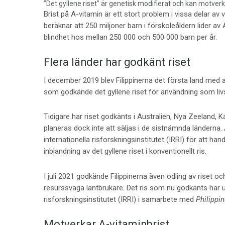
”Det gyllene riset” är genetisk modifierat och kan motverk
Brist på A-vitamin är ett stort problem i vissa delar av
beräknar att 250 miljoner barn i förskoleåldern lider av A
blindhet hos mellan 250 000 och 500 000 barn per år.
Flera länder har godkänt riset
I december 2019 blev Filippinerna det första land med 
som godkände det gyllene riset för användning som li
Tidigare har riset godkänts i Australien, Nya Zeeland, 
planeras dock inte att säljas i de sistnämnda länderna
internationella risforskningsinstitutet (IRRI) för att han
inblandning av det gyllene riset i konventionellt ris.
I juli 2021 godkände Filippinerna även odling av riset o
resurssvaga lantbrukare. Det ris som nu godkänts har ut
risforskningsinstitutet (IRRI) i samarbete med
Philippi
Motverkar A-vitaminbrist