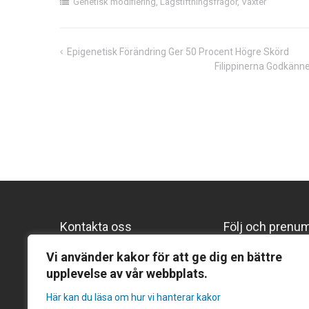
Genetisk modifiering
,
Lagstiftningsfrågor
,
Växter
Epigenetisk Förändring Ger 50 Procent Högre Skörd
Inläggsnavigering
Filippinerna Godkänn
Kontakta oss
Följ och prenu
Följ oss på Lin
Gentekniknämnden
Vi använder kakor för att ge dig en bättre
upplevelse av vår webbplats.
Prenumerera p
Hantverkargatan 11B
Prenumerera på
Här kan du läsa om hur vi hanterar kakor
Box 1035, 101 38 Stockholm