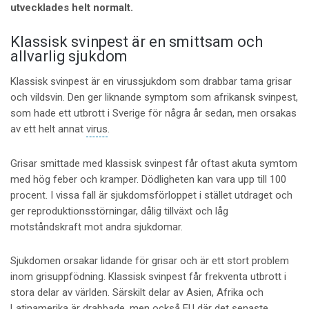
utvecklades helt normalt.
Klassisk svinpest är en smittsam och
allvarlig sjukdom
Klassisk svinpest är en virussjukdom som drabbar tama grisar
och vildsvin. Den ger liknande symptom som afrikansk svinpest,
som hade ett utbrott i Sverige för några år sedan, men orsakas
av ett helt annat
virus
.
Grisar smittade med klassisk svinpest får oftast akuta symtom
med hög feber och kramper. Dödligheten kan vara upp till 100
procent. I vissa fall är sjukdomsförloppet i stället utdraget och
ger reproduktionsstörningar, dålig tillväxt och låg
motståndskraft mot andra sjukdomar.
Sjukdomen orsakar lidande för grisar och är ett stort problem
inom grisuppfödning. Klassisk svinpest får frekventa utbrott i
stora delar av världen. Särskilt delar av Asien, Afrika och
Latinamerika är drabbade, men också EU där det senaste