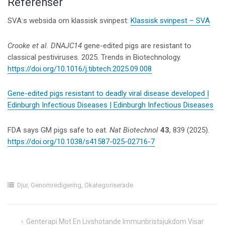
Referenser
SVA:s websida om klassisk svinpest:
Klassisk svinpest – SVA
Crooke et al. DNAJC14
gene-edited pigs are resistant to
classical pestiviruses. 2025. Trends in Biotechnology.
https://doi.org/10.1016/j.tibtech.2025.09.008
Gene-edited pigs resistant to deadly viral disease developed |
Edinburgh Infectious Diseases | Edinburgh Infectious Diseases
FDA says GM pigs safe to eat.
Nat Biotechnol
43
, 839 (2025).
https://doi.org/10.1038/s41587-025-02716-7
Djur
,
Genomredigering
,
Okategoriserade
Inläggsnavigering
Genterapi Mot En Livshotande Immunbristsjukdom Visar