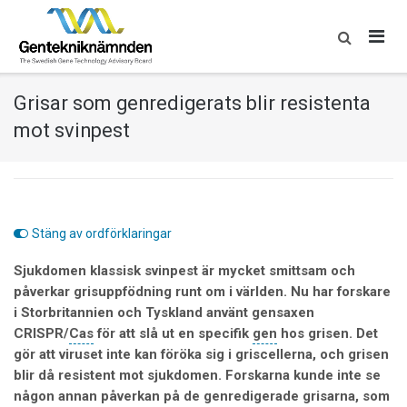
Skip
to
content
Grisar som genredigerats blir resistenta
mot svinpest
Stäng av ordförklaringar
Sjukdomen klassisk svinpest är mycket smittsam och
påverkar grisuppfödning runt om i världen. Nu har forskare
i Storbritannien och Tyskland använt gensaxen
CRISPR/
Cas
för att slå ut en specifik
gen
hos grisen. Det
gör att viruset inte kan föröka sig i griscellerna, och grisen
blir då resistent mot sjukdomen. Forskarna kunde inte se
någon annan påverkan på de genredigerade grisarna, som