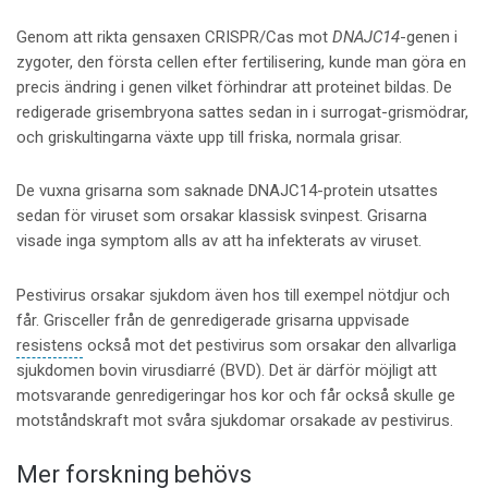
Genom att rikta gensaxen CRISPR/Cas mot
DNAJC14
-genen i
zygoter, den första cellen efter fertilisering, kunde man göra en
precis ändring i genen vilket förhindrar att proteinet bildas. De
redigerade grisembryona sattes sedan in i surrogat-grismödrar,
och griskultingarna växte upp till friska, normala grisar.
De vuxna grisarna som saknade DNAJC14-protein utsattes
sedan för viruset som orsakar klassisk svinpest. Grisarna
visade inga symptom alls av att ha infekterats av viruset.
Pestivirus orsakar sjukdom även hos till exempel nötdjur och
får. Grisceller från de genredigerade grisarna uppvisade
resistens
också mot det pestivirus som orsakar den allvarliga
sjukdomen bovin virusdiarré (BVD). Det är därför möjligt att
motsvarande genredigeringar hos kor och får också skulle ge
motståndskraft mot svåra sjukdomar orsakade av pestivirus.
Mer forskning behövs