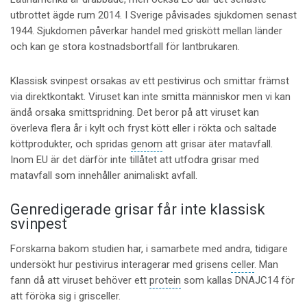
utbrottet ägde rum 2014. I Sverige påvisades sjukdomen senast
1944. Sjukdomen påverkar handel med griskött mellan länder
och kan ge stora kostnadsbortfall för lantbrukaren.
Klassisk svinpest orsakas av ett pestivirus och smittar främst
via direktkontakt. Viruset kan inte smitta människor men vi kan
ändå orsaka smittspridning. Det beror på att viruset kan
överleva flera år i kylt och fryst kött eller i rökta och saltade
köttprodukter, och spridas
genom
att grisar äter matavfall.
Inom EU är det därför inte tillåtet att utfodra grisar med
matavfall som innehåller animaliskt avfall.
Genredigerade grisar får inte klassisk
svinpest
Forskarna bakom studien har, i samarbete med andra, tidigare
undersökt hur pestivirus interagerar med grisens
celler
. Man
fann då att viruset behöver ett
protein
som kallas DNAJC14 för
att föröka sig i grisceller.