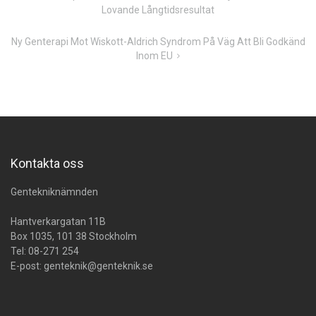
Lovande Långtidsresultat
Ny Genterapi Mot Wiskott-Aldrich Syndrom På Väg Att Bli Godkänd
Inom EU
Kontakta oss
Gentekniknämnden
Hantverkargatan 11B
Box 1035, 101 38 Stockholm
Tel:
08-271 254
E-post:
genteknik@genteknik.se