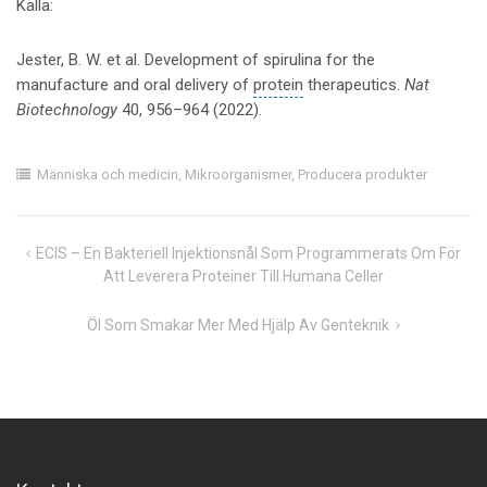
Källa:
Jester, B. W. et al. Development of spirulina for the
manufacture and oral delivery of
protein
therapeutics.
Nat
Biotechnology
40, 956–964 (2022).
Människa och medicin
,
Mikroorganismer
,
Producera produkter
Inläggsnavigering
ECIS – En Bakteriell Injektionsnål Som Programmerats Om För
Att Leverera Proteiner Till Humana Celler
Öl Som Smakar Mer Med Hjälp Av Genteknik