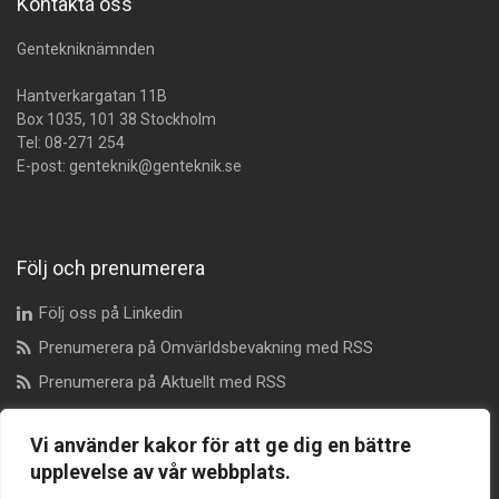
Kontakta oss
Gentekniknämnden
Hantverkargatan 11B
Box 1035, 101 38 Stockholm
Tel:
08-271 254
E-post:
genteknik@genteknik.se
Följ och prenumerera
Följ oss på Linkedin
Prenumerera på Omvärldsbevakning med RSS
Prenumerera på Aktuellt med RSS
Vi använder kakor för att ge dig en bättre
Dataskyddsombud
upplevelse av vår webbplats.