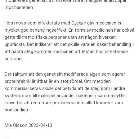
modifierats genetiskt att tillverka stora mängder antikroppar
mot bakterien.
Hos möss som infekterats med
C.jejuni
gav medicinen en
mycket god behandlingseffekt. En form av medicinen har också
getts till trettio friska personer utan att någon biverkan
upptäckts. Det indikerar att det skulle vara en säker behandling. I
ett nästa steg kommer medicinen att testas hos infekterade
personer.
Det faktum att den genetiskt modifierade algen som agerar
proteinfabrik är ätbar är en stor fördel. Om metoden
kommersialiseras skulle det betyda att de steg som i andra
system, som till exempel använder bakterier i samma syfte,
krävs för att rena fram proteinerna inte alltid kommer vara
nödvändiga.
Mia Olsson 2023-04-13