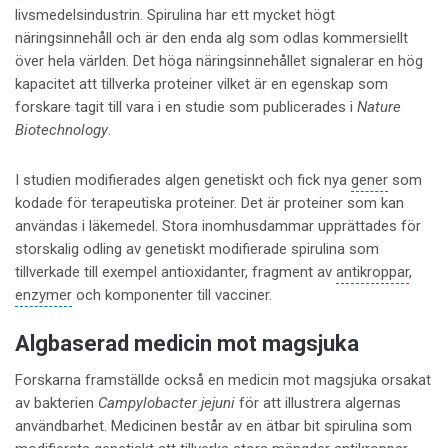
livsmedelsindustrin. Spirulina har ett mycket högt
näringsinnehåll och är den enda alg som odlas kommersiellt
över hela världen. Det höga näringsinnehållet signalerar en hög
kapacitet att tillverka proteiner vilket är en egenskap som
forskare tagit till vara i en studie som publicerades i
Nature
Biotechnology
.
I studien modifierades algen genetiskt och fick nya
gener
som
kodade för terapeutiska proteiner. Det är proteiner som kan
användas i läkemedel. Stora inomhusdammar upprättades för
storskalig odling av genetiskt modifierade spirulina som
tillverkade till exempel antioxidanter, fragment av
antikroppar
,
enzymer
och komponenter till vacciner.
Algbaserad medicin mot magsjuka
Forskarna framställde också en medicin mot magsjuka orsakat
av bakterien
Campylobacter jejuni
för att illustrera algernas
användbarhet. Medicinen består av en ätbar bit spirulina som