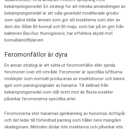
bekämpningsmedel. En strategi för att minska användningen av
bekämpningsmedel är att odla genetiskt modifierade grödor
som själva bildar ämnen som gör att insekterna som äter av
dem dör. Både Bt-bomull och Bt-majs, som bär på en
gen
från
bakterien
Bacillus thuringiensis
, har effektiva skydd mot
bomullsknölflylarven.
Feromonfällor är dyra
En annan strategi är att sätta ut feromonfällor eller sprida
feromoner över ett område. Feromoner är specifika luftburna
molekyler som normalt produceras av insektshonor och känns
igen som parningssignaler av hanarna. Till skillnad från
bekämpningsmedel som slår brett mot de flesta insekter
påverkar feromonerna specifika arter.
Feromonerna stör hanarnas igenkänning av honornas doftspår
och det leder till förhindrad parning som håller nere mängden
skadegörare. Metoden dödar inte insekterna och påverkar inte