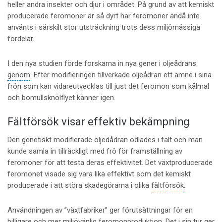
heller andra insekter och djur i området. På grund av att kemiskt
producerade feromoner är så dyrt har feromoner ändå inte
använts i särskilt stor utsträckning trots dess miljömässiga
fördelar.
I den nya studien förde forskarna in nya gener i oljeådrans
genom
. Efter modifieringen tillverkade oljeådran ett ämne i sina
frön som kan vidareutvecklas till just det feromon som kålmal
och bomullsknölflyet känner igen.
Fältförsök visar effektiv bekämpning
Den genetiskt modifierade oljedådran odlades i fält och man
kunde samla in tillräckligt med frö för framställning av
feromoner för att testa deras effektivitet. Det växtproducerade
feromonet visade sig vara lika effektivt som det kemiskt
producerade i att störa skadegörarna i olika
fältförsök
.
Användningen av ”växtfabriker” ger förutsättningar för en
billigare och mer miljövänlig feromonproduktion. Det i sin tur ger