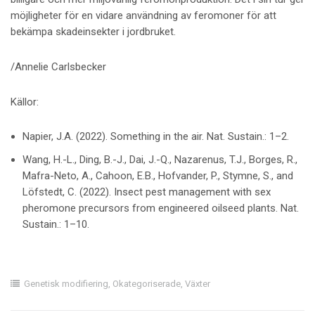
möjligheter för en vidare användning av feromoner för att
bekämpa skadeinsekter i jordbruket.
/Annelie Carlsbecker
Källor:
Napier, J.A. (2022). Something in the air. Nat. Sustain.: 1–2.
Wang, H.-L., Ding, B.-J., Dai, J.-Q., Nazarenus, T.J., Borges, R.,
Mafra-Neto, A., Cahoon, E.B., Hofvander, P., Stymne, S., and
Löfstedt, C. (2022). Insect pest management with sex
pheromone precursors from engineered oilseed plants. Nat.
Sustain.: 1–10.
Genetisk modifiering
,
Okategoriserade
,
Växter