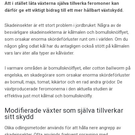
Att i stället låta växterna själva tillverka feromoner kan
därför ge ett viktigt bidrag till ett mer hållbart växtskydd.
Skadeinsekter är ett stort problem i jordbruket. Några av de
besvärligare skadeinsekterna är kålmalen och bomullsknölflyet,
som orsakar enorma skördeförluster runt om i världen. Om du
någon gång odlat kål har du antagligen också stött på kålmalen
vars larv äter alla typer av kålväxter.
I varmare områden är bomullsknölflyet, eller
cotton ballworm
på
engelska, en skadegörare som orsakar enorma skördeförluster
av bomull, majs, tomat, kikärtor och en rad andra grödor. De
växtproducerade feromonerna i den aktuella studien är
effektiva just mot kålmal och bomullsknölfly.
Modifierade växter som själva tillverkar
sitt skydd
Olika odlingsmetoder används för att hålla nere angrepp av
skadeinsekter. Ofta används frekvent sprayning med