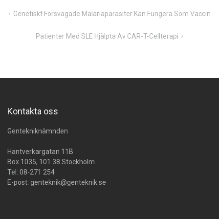
Inläggsnavigering
Genetiskt Försvagade Malariaparasiter Kan Fungera Som Vaccin
Patienter Med SLE Hjälpta Av CAR-T-Cellterapi
Kontakta oss
Gentekniknämnden
Hantverkargatan 11B
Box 1035, 101 38 Stockholm
Tel:
08-271 254
E-post:
genteknik@genteknik.se