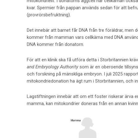
mitokondriellt. I donatorns äggcell har cellkärnan ocks
kvar. Spermier från pappan används sedan för att befr
(provrörsbefruktning).
Det innebär att barnet får DNA från tre föräldrar, men 
kommer från mamman vars cellkärna med DNA används 
DNA kommer från donatorn.
För att en klinik ska få utföra detta i Storbritannien krä
and Embryology Authority
som är en oberoende tillsynsm
och forskning på mänskliga embryon. I juli 2025 rappo
mitokondriedonation ha ägt rum i Storbritannien, och ing
Lagstiftningen innebär att om ett foster riskerar ärva 
mamma, kan mitokondrier doneras från en annan kvinn