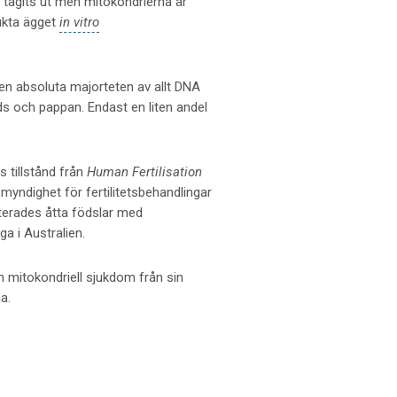
å tagits ut men mitokondrierna är
ukta ägget
in vitro
den absoluta majorteten av allt DNA
och pappan. Endast en liten andel
vs tillstånd från
Human Fertilisation
yndighet för fertilitetsbehandlingar
rterades åtta födslar med
a i Australien.
en mitokondriell sjukdom från sin
a.