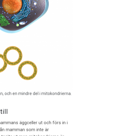
n, och en mindre del i mitokondrierna.
ill
mammans äggceller ut och förs in i
A från mamman som inte är