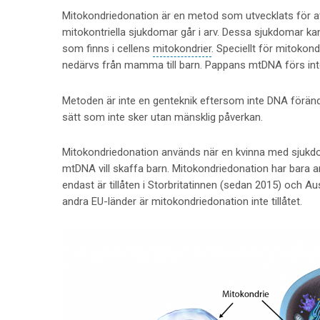
Mitokondriedonation är en metod som utvecklats för att 
mitokontriella sjukdomar går i arv. Dessa sjukdomar ka
som finns i cellens
mitokondrier
. Speciellt för mitokon
nedärvs från mamma till barn. Pappans mtDNA förs inte 
Metoden är inte en genteknik eftersom inte DNA förän
sätt som inte sker utan mänsklig påverkan.
Mitokondriedonation används när en kvinna med sjukdo
mtDNA vill skaffa barn. Mitokondriedonation har bara a
endast är tillåten i Storbritatinnen (sedan 2015) och Aus
andra EU-länder är mitokondriedonation inte tillåtet.