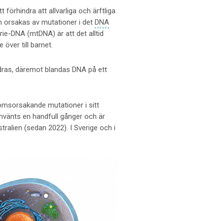
förhindra att allvarliga och ärftliga
n orsakas av mutationer i det
DNA
drie-DNA (mtDNA) är att det alltid
över till barnet.
dras, däremot blandas DNA på ett
msorsakande mutationer i sitt
nvänts en handfull gånger och är
tralien (sedan 2022). I Sverige och i