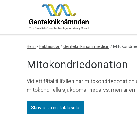
Skip
to
content
Hem
/
Faktasidor
/
Genteknik inom medicin
/
Mitokondrie
Mitokondriedonation
Vid ett fåtal tillfällen har mitokondriedonation 
mitokondriella sjukdomar nedärvs, men är en 
Skriv ut som faktasida