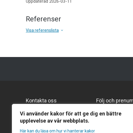
Uppdaterad 2026-03-11
Referenser
Visa referenslista
Kontakta oss
Följ och prenu
Följ oss på Lin
Gentekniknämnden
Vi använder kakor för att ge dig en bättre
upplevelse av vår webbplats.
Prenumerera p
Hantverkargatan 11B
Prenumerera på
Här kan du läsa om hur vi hanterar kakor