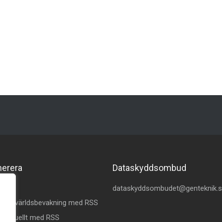
merera
Dataskyddsombud
kedin
dataskyddsombudet@genteknik.
å Omvärldsbevakning med RSS
 Aktuellt med RSS