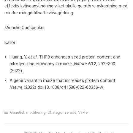
effektiv kväveanvändning vilket skulle ge större avkastning med
mindre mängd tillsatt kvävegödning.
/Annelie Carlsbecker
Källor
Huang, Y.
et al.
THP9 enhances seed protein content and
nitrogen-use efficiency in maize.
Nature
612
, 292–300
(2022).
A gene variant in maize that increases protein content.
Nature
(2022) doi:10.1038/d41586-022-03336-w.
Genetisk modifiering
,
Okategoriserade
,
Växter