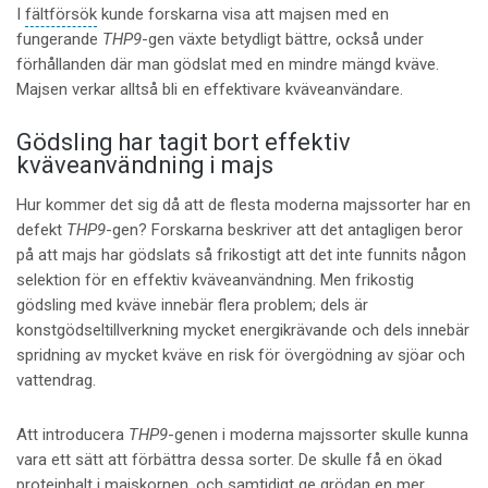
I
fältförsök
kunde forskarna visa att majsen med en
fungerande
THP9
-gen växte betydligt bättre, också under
förhållanden där man gödslat med en mindre mängd kväve.
Majsen verkar alltså bli en effektivare kväveanvändare.
Gödsling har tagit bort effektiv
kväveanvändning i majs
Hur kommer det sig då att de flesta moderna majssorter har en
defekt
THP9
-gen? Forskarna beskriver att det antagligen beror
på att majs har gödslats så frikostigt att det inte funnits någon
selektion för en effektiv kväveanvändning. Men frikostig
gödsling med kväve innebär flera problem; dels är
konstgödseltillverkning mycket energikrävande och dels innebär
spridning av mycket kväve en risk för övergödning av sjöar och
vattendrag.
Att introducera
THP9
-genen i moderna majssorter skulle kunna
vara ett sätt att förbättra dessa sorter. De skulle få en ökad
proteinhalt i majskornen, och samtidigt ge grödan en mer