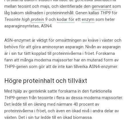
mellan teosint och majs, och identifierade den
genvariant
som
låg bakom skillnaden i proteininnehåll. Genen kallas
THP9
för
Teosinte high
protein
9
och
kodar för
ett
enzym
som heter
asparaginsyntetas, ASN4.
ASN-enzymet är viktigt för omsättningen av kväve i växter och
behövs för att göra aminosyran asparagin. Nivån av asparagin
är i sin tur tätt kopplad till proteinnivåerna i fröet. Forskarna
fann att många moderna majssorter har en muterad form av
THP9
-genen som gör att de inte kan tillverka ASN4-enzymer.
Högre proteinhalt och tillväxt
Med hjälp av genteknik satte forskarna in den funktionella
THP9
-genen från teosinte i flera av dessa moderna majssorter.
Det ledde till en ökning med närmare 40 procent av
proteinnivåerna i fröet, och även en ökad nivå i andra delar av
växten. Det i sin tur ledde till en ökad biomassa.