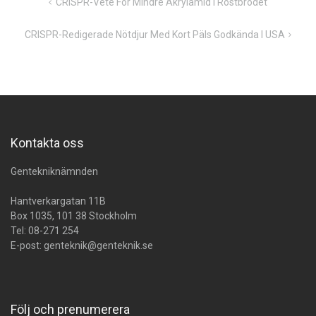
Inläggsnavigering
CRISPR-Vete För Mindre Akrylamid I Rostbrödet
CRISPR-Redigerade Nötdjur Med Kort Päls Godkända I USA
Kontakta oss
Gentekniknämnden
Hantverkargatan 11B
Box 1035, 101 38 Stockholm
Tel:
08-271 254
E-post:
genteknik@genteknik.se
Följ och prenumerera