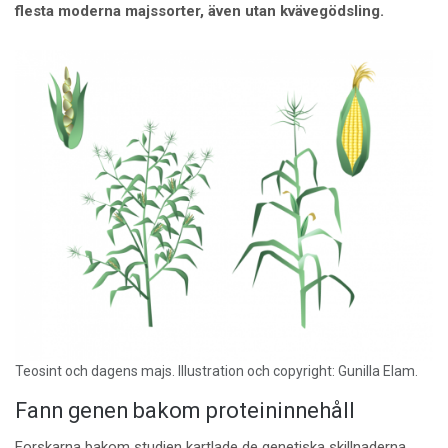
flesta moderna majssorter, även utan kvävegödsling.
Teosint och dagens majs. Illustration och copyright: Gunilla Elam.
Fann genen bakom proteininnehåll
Forskarna bakom studien kartlade de genetiska skillnaderna