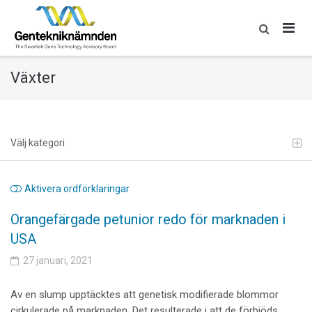
Skip
to
content
Växter
Välj kategori
Aktivera ordförklaringar
Orangefärgade petunior redo för marknaden i
USA
27 januari, 2021
Av en slump upptäcktes att genetisk modifierade blommor
cirkulerade på marknaden. Det resulterade i att de förbjöds