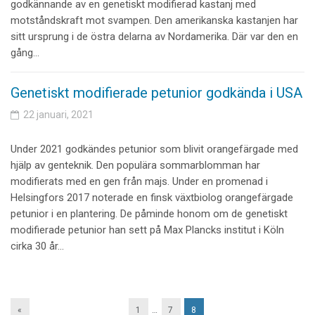
godkännande av en genetiskt modifierad kastanj med
motståndskraft mot svampen. Den amerikanska kastanjen har
sitt ursprung i de östra delarna av Nordamerika. Där var den en
gång…
Genetiskt modifierade petunior godkända i USA
22 januari, 2021
Under 2021 godkändes petunior som blivit orangefärgade med
hjälp av genteknik. Den populära sommarblomman har
modifierats med en gen från majs. Under en promenad i
Helsingfors 2017 noterade en finsk växtbiolog orangefärgade
petunior i en plantering. De påminde honom om de genetiskt
modifierade petunior han sett på Max Plancks institut i Köln
cirka 30 år…
«
1
…
7
8