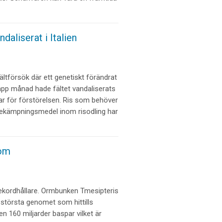
daliserat i Italien
fältförsök där ett genetiskt förändrat
napp månad hade fältet vandaliserats
var för förstörelsen. Ris som behöver
bekämpningsmedel inom risodling har
nom
rekordhållare. Ormbunken Tmesipteris
största genomet som hittills
ken 160 miljarder baspar vilket är