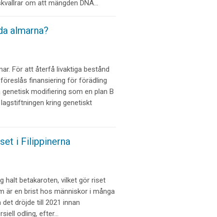
skvallrar om att mängden DNA…
dda almarna?
. För att återfå livaktiga bestånd
föreslås finansiering för förädling
 genetisk modifiering som en plan B
lagstiftningen kring genetiskt
iset i Filippinerna
g halt betakaroten, vilket gör riset
om är en brist hos människor i många
det dröjde till 2021 innan
iell odling, efter…