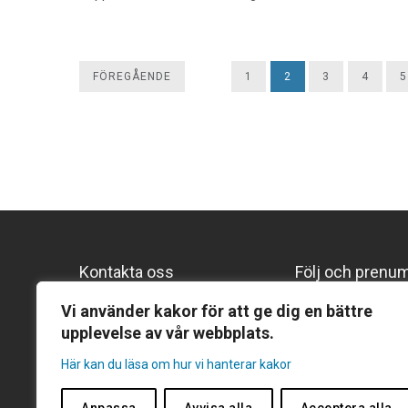
FÖREGÅENDE
1
2
3
4
5
Kontakta oss
Följ och prenu
Följ oss på Lin
Gentekniknämnden
Vi använder kakor för att ge dig en bättre
upplevelse av vår webbplats.
Prenumerera p
Hantverkargatan 11B
Prenumerera på
Här kan du läsa om hur vi hanterar kakor
Box 1035, 101 38 Stockholm
Tel:
08-271 254