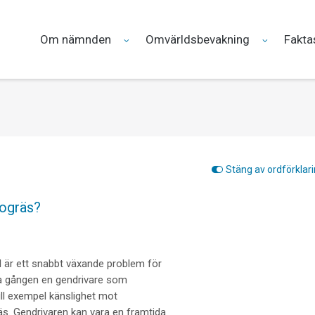
Om nämnden
Omvärldsbevakning
Fakta
Stäng av ordförklar
 ogräs?
är ett snabbt växande problem för
sta gången en gendrivare som
ill exempel känslighet mot
s. Gendrivaren kan vara en framtida