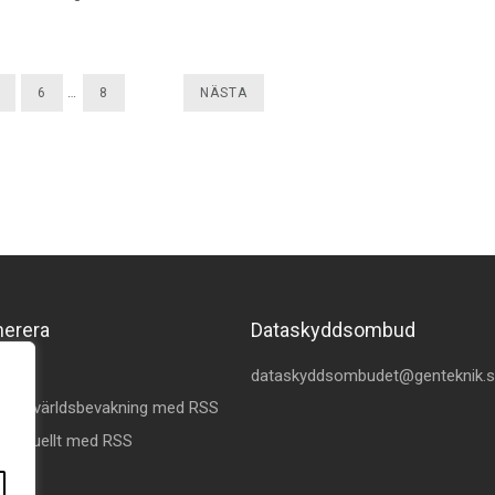
6
…
8
NÄSTA
merera
Dataskyddsombud
kedin
dataskyddsombudet@genteknik.
å Omvärldsbevakning med RSS
 Aktuellt med RSS