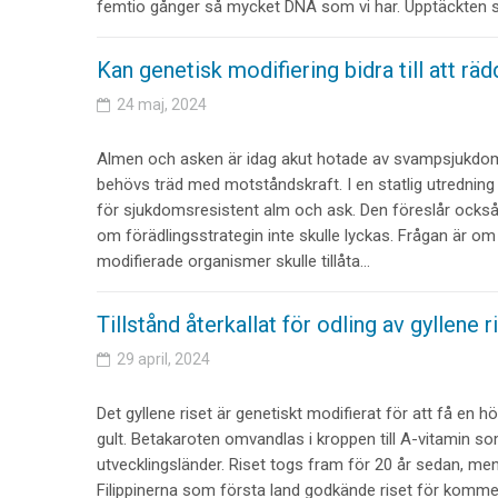
femtio gånger så mycket DNA som vi har. Upptäckten 
Kan genetisk modifiering bidra till att rä
24 maj, 2024
Almen och asken är idag akut hotade av svampsjukdomar
behövs träd med motståndskraft. I en statlig utredning 
för sjukdomsresistent alm och ask. Den föreslår också
om förädlingsstrategin inte skulle lyckas. Frågan är om 
modifierade organismer skulle tillåta…
Tillstånd återkallat för odling av gyllene r
29 april, 2024
Det gyllene riset är genetiskt modifierat för att få en hö
gult. Betakaroten omvandlas i kroppen till A-vitamin s
utvecklingsländer. Riset togs fram för 20 år sedan, men 
Filippinerna som första land godkände riset för kommers