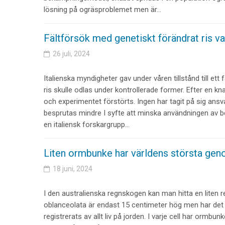
lösning på ogräsproblemet men är…
Fältförsök med genetiskt förändrat ris van
26 juli, 2024
Italienska myndigheter gav under våren tillstånd till ett 
ris skulle odlas under kontrollerade former. Efter en k
och experimentet förstörts. Ingen har tagit på sig ans
besprutas mindre I syfte att minska användningen av 
en italiensk forskargrupp…
Liten ormbunke har världens största ge
18 juni, 2024
I den australienska regnskogen kan man hitta en liten 
oblanceolata är endast 15 centimeter hög men har det 
registrerats av allt liv på jorden. I varje cell har ormbun