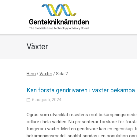
Skip
to
content
Växter
Hem
/
Växter
/
Sida 2
Kan första gendrivaren i växter bekämpa
6 augusti, 2024
Ogräs som utvecklat resistens mot bekämpningsmedel 
odlare i hela världen. Nu presenterar forskare för för
fungerar i växter. Med en gendrivare kan en egenskap, t
bekämpningsmedel, snabbt spridas i en population ogrä