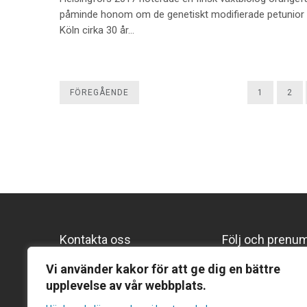
påminde honom om de genetiskt modifierade petunior ha
Köln cirka 30 år…
FÖREGÅENDE
1
2
Kontakta oss
Följ och prenu
Följ oss på Lin
Gentekniknämnden
Vi använder kakor för att ge dig en bättre
upplevelse av vår webbplats.
Prenumerera p
Hantverkargatan 11B