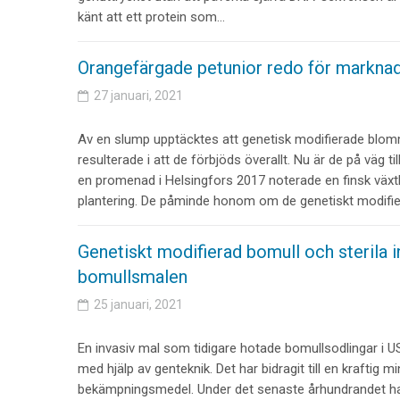
känt att ett protein som…
Orangefärgade petunior redo för markna
27 januari, 2021
Av en slump upptäcktes att genetisk modifierade blom
resulterade i att de förbjöds överallt. Nu är de på väg ti
en promenad i Helsingfors 2017 noterade en finsk växt
plantering. De påminde honom om de genetiskt modifie
Genetiskt modifierad bomull och sterila i
bomullsmalen
25 januari, 2021
En invasiv mal som tidigare hotade bomullsodlingar i U
med hjälp av genteknik. Det har bidragit till en kraftig 
bekämpningsmedel. Under det senaste århundrandet ha