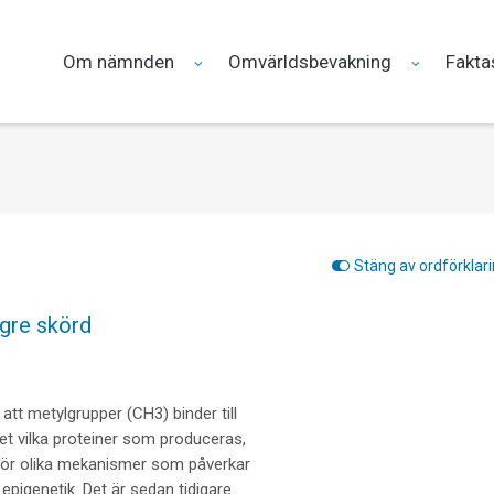
Om nämnden
Omvärldsbevakning
Fakta
Stäng av ordförklar
ögre skörd
att metylgrupper (CH3) binder till
et vilka proteiner som produceras,
för olika mekanismer som påverkar
pigenetik. Det är sedan tidigare