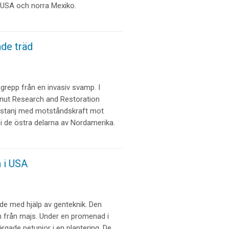
 USA och norra Mexiko.
de träd
ngrepp från en invasiv svamp. I
nut Research and Restoration
astanj med motståndskraft mot
i de östra delarna av Nordamerika.
 i USA
de med hjälp av genteknik. Den
från majs. Under en promenad i
rgade petunior i en plantering. De