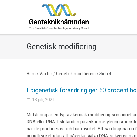
Skip
to
content
Genetisk modifiering
Hem
/
Växter
/
Genetisk modifiering
/
Sida 4
Epigenetisk förändring ger 50 procent h
18 juli, 2021
Metylering är en typ av kemisk modifiering som innebär 
DNA eller RNA. I slutänden påverkar metyleringsmönstr
när de produceras och hur mycket. Ett samlingsnamn 
genuttrycket utan att påverka själva DNA-sekvensen är e