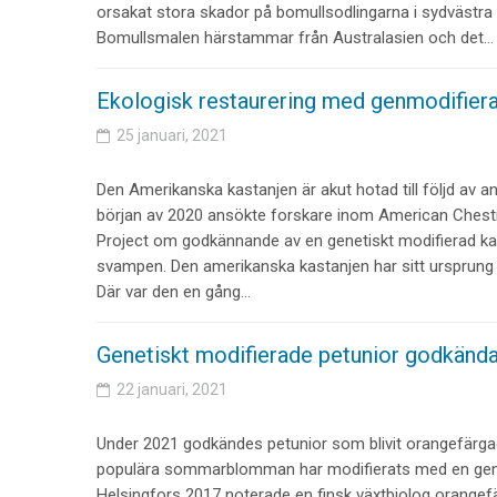
orsakat stora skador på bomullsodlingarna i sydvästra
Bomullsmalen härstammar från Australasien och det…
Ekologisk restaurering med genmodifiera
25 januari, 2021
Den Amerikanska kastanjen är akut hotad till följd av a
början av 2020 ansökte forskare inom American Chest
Project om godkännande av en genetiskt modifierad k
svampen. Den amerikanska kastanjen har sitt ursprung 
Där var den en gång…
Genetiskt modifierade petunior godkända
22 januari, 2021
Under 2021 godkändes petunior som blivit orangefärga
populära sommarblomman har modifierats med en gen 
Helsingfors 2017 noterade en finsk växtbiolog orangefä