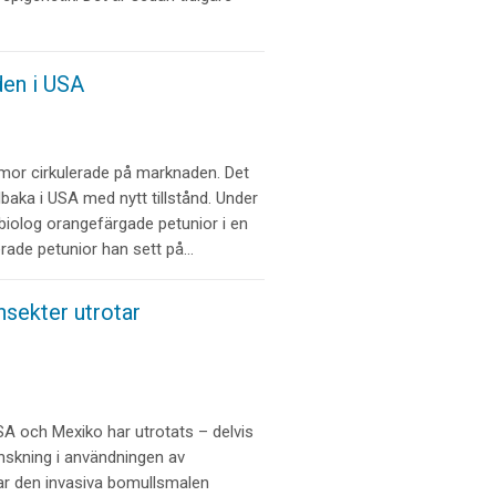
den i USA
mor cirkulerade på marknaden. Det
llbaka i USA med nytt tillstånd. Under
biolog orangefärgade petunior i en
rade petunior han sett på…
nsekter utrotar
SA och Mexiko har utrotats – delvis
minskning i användningen av
r den invasiva bomullsmalen