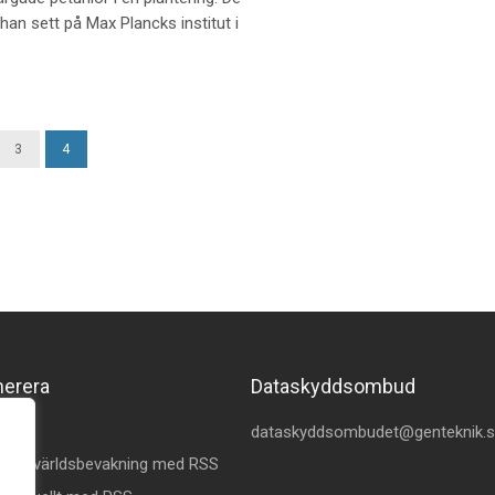
n sett på Max Plancks institut i
3
4
merera
Dataskyddsombud
kedin
dataskyddsombudet@genteknik.
å Omvärldsbevakning med RSS