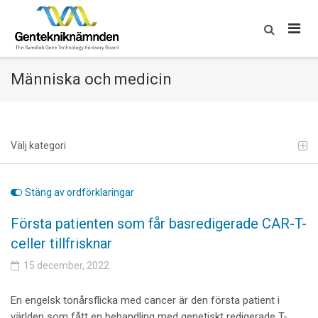
Skip
to
content
Människa och medicin
Välj kategori
Stäng av ordförklaringar
Första patienten som får basredigerade CAR-T-
celler tillfrisknar
15 december, 2022
En engelsk tonårsflicka med cancer är den första patient i
världen som fått en behandling med genetiskt redigerade T-