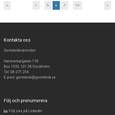
«
1
…
5
6
7
…
10
»
Kontakta oss
Gentekniknämnden
Hantverkargatan 11B
Box 1035, 101 38 Stockholm
Tel:
08-271 254
E-post:
genteknik@genteknik.se
Följ och prenumerera
Följ oss på Linkedin