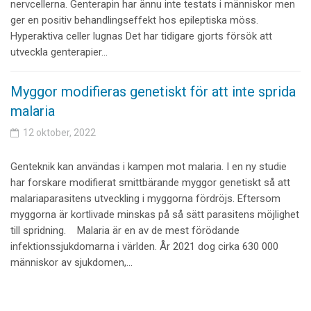
nervcellerna. Genterapin har ännu inte testats i människor men
ger en positiv behandlingseffekt hos epileptiska möss.
Hyperaktiva celler lugnas Det har tidigare gjorts försök att
utveckla genterapier…
Myggor modifieras genetiskt för att inte sprida
malaria
12 oktober, 2022
Genteknik kan användas i kampen mot malaria. I en ny studie
har forskare modifierat smittbärande myggor genetiskt så att
malariaparasitens utveckling i myggorna fördröjs. Eftersom
myggorna är kortlivade minskas på så sätt parasitens möjlighet
till spridning. Malaria är en av de mest förödande
infektionssjukdomarna i världen. År 2021 dog cirka 630 000
människor av sjukdomen,…