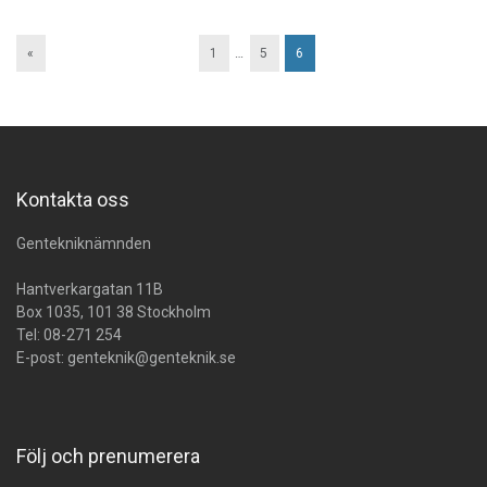
«
1
…
5
6
Kontakta oss
Gentekniknämnden
Hantverkargatan 11B
Box 1035, 101 38 Stockholm
Tel:
08-271 254
E-post:
genteknik@genteknik.se
Följ och prenumerera