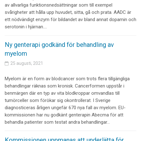
av allvarliga funktionsnedsättningar som till exempel
svårigheter att hålla upp huvudet, sitta, gå och prata. AADC är
ett nödvändigt enzym för bildandet av bland annat dopamin och
serotonin i hjärnan.…
Ny genterapi godkänd för behandling av
myelom
25 augusti, 2021
Myelom är en form av blodcancer som trots flera tillgängliga
behandlingar räknas som kronisk. Cancerformen uppstår i
benmärgen där en typ av vita blodkroppar omvandlas till
tumörceller som förökar sig okontrollerat. I Sverige
diagnosticeras årligen ungefär 670 nya fall av myelom. EU-
kommissionen har nu godkänt genterapin Abecma för att
behandla patienter som testat andra behandlingar…
Kommissionen uppmanas att underlätta för