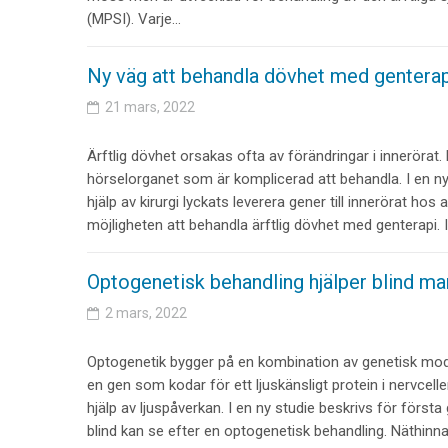
(MPSI). Varje…
Ny väg att behandla dövhet med genterap
21 mars, 2022
Ärftlig dövhet orsakas ofta av förändringar i innerörat.
hörselorganet som är komplicerad att behandla. I en ny
hjälp av kirurgi lyckats leverera gener till innerörat ho
möjligheten att behandla ärftlig dövhet med genterapi. 
Optogenetisk behandling hjälper blind ma
2 mars, 2022
Optogenetik bygger på en kombination av genetisk modif
en gen som kodar för ett ljuskänsligt protein i nervcell
hjälp av ljuspåverkan. I en ny studie beskrivs för förs
blind kan se efter en optogenetisk behandling. Näthinn