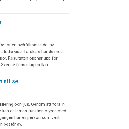
i
 Det är en svåråtkomlig del av
 studie visar forskare hur de med
s apor. Resultaten öppnar upp för
I Sverige finns idag mellan…
n att se
iering och ljus. Genom att föra in
er kan cellernas funktion styras med
ta gången hur en person som varit
an består av…