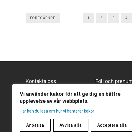
FÖREGÅENDE
1
2
3
4
Kontakta oss
Följ och prenu
Följ oss på Lin
Gentekniknämnden
Vi använder kakor för att ge dig en bättre
upplevelse av vår webbplats.
Prenumerera p
Hantverkargatan 11B
Prenumerera på
Här kan du läsa om hur vi hanterar kakor
Box 1035, 101 38 Stockholm
Tel:
08-271 254
Anpassa
Avvisa alla
Acceptera alla
E-post:
genteknik@genteknik.se