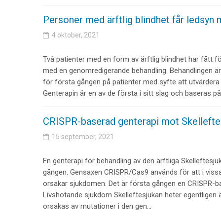
Personer med ärftlig blindhet får ledsy
4 oktober, 2021
Två patienter med en form av ärftlig blindhet har fått f
med en genomredigerande behandling. Behandlingen är 
för första gången på patienter med syfte att utvärdera
Genterapin är en av de första i sitt slag och baseras p
CRISPR-baserad genterapi mot Skellefte
15 september, 2021
En genterapi för behandling av den ärftliga Skelleftesju
gången. Gensaxen CRISPR/Cas9 används för att i vissa
orsakar sjukdomen. Det är första gången en CRISPR-bas
Livshotande sjukdom Skelleftesjukan heter egentligen ä
orsakas av mutationer i den gen…