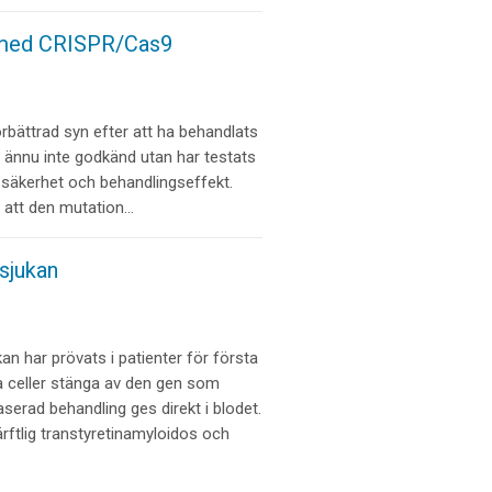
n med CRISPR/Cas9
örbättrad syn efter att ha behandlats
ännu inte godkänd utan har testats
 säkerhet och behandlingseffekt.
å att den mutation…
sjukan
kan har prövats i patienter för första
 celler stänga av den gen som
erad behandling ges direkt i blodet.
rftlig transtyretinamyloidos och