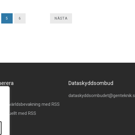
5
6
NÄSTA
merera
Dataskyddsombud
kedin
dataskyddsombudet@genteknik.
å Omvärldsbevakning med RSS
 Aktuellt med RSS