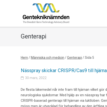
Skip
to
content
Genterapi
Hem
/
Människa och medicin
/
Genterapi
/
Sida 5
Nässpray skickar CRISPR/Cas9 till hjärna
30 mars, 2022
De flesta läkemedel når inte fram till hjärnan vilket gör 
neurologiska sjukdomar. Med hjälp av en nässpray har 
CRISPR-baserad genterapi till hjärnan via luktloben. Gente
möss men är utvecklad för behandling av den ärftliga