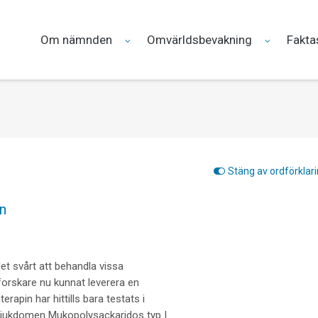
Om nämnden
Omvärldsbevakning
Fakta
Stäng av ordförklar
n
det svårt att behandla vissa
forskare nu kunnat leverera en
rapin har hittills bara testats i
 sjukdomen Mukopolysackaridos typ I