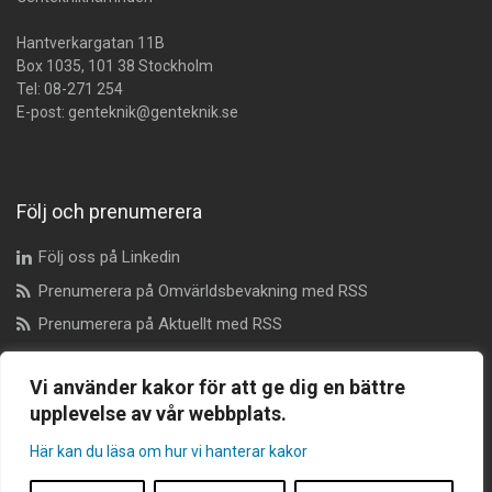
Hantverkargatan 11B
Box 1035, 101 38 Stockholm
Tel:
08-271 254
E-post:
genteknik@genteknik.se
Följ och prenumerera
Följ oss på Linkedin
Prenumerera på Omvärldsbevakning med RSS
Prenumerera på Aktuellt med RSS
Vi använder kakor för att ge dig en bättre
Dataskyddsombud
upplevelse av vår webbplats.
Här kan du läsa om hur vi hanterar kakor
dataskyddsombudet@genteknik.se