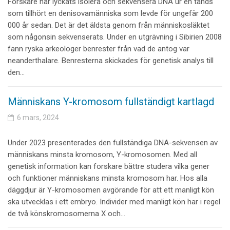
Forskare har lyckats isolera och sekvensera DNA ur en tands
som tillhört en denisovamänniska som levde för ungefär 200
000 år sedan. Det är det äldsta genom från människosläktet
som någonsin sekvenserats. Under en utgrävning i Sibirien 2008
fann ryska arkeologer benrester från vad de antog var
neanderthalare. Benresterna skickades för genetisk analys till
den…
Människans Y-kromosom fullständigt kartlagd
6 mars, 2024
Under 2023 presenterades den fullständiga DNA-sekvensen av
människans minsta kromosom, Y-kromosomen. Med all
genetisk information kan forskare bättre studera vilka gener
och funktioner människans minsta kromosom har. Hos alla
däggdjur är Y-kromosomen avgörande för att ett manligt kön
ska utvecklas i ett embryo. Individer med manligt kön har i regel
de två könskromosomerna X och…