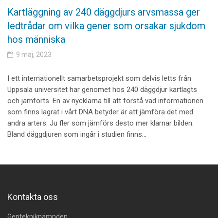
Kartläggning av 240 däggdjurs arvsmassa ger
ledtrådar om vilka gener som orsakar sjukdom
hos människa
9 maj, 2023
I ett internationellt samarbetsprojekt som delvis letts från
Uppsala universitet har genomet hos 240 däggdjur kartlagts
och jämförts. En av nycklarna till att förstå vad informationen
som finns lagrat i vårt DNA betyder är att jämföra det med
andra arters. Ju fler som jämförs desto mer klarnar bilden.
Bland däggdjuren som ingår i studien finns…
Kontakta oss
Gentekniknämnden