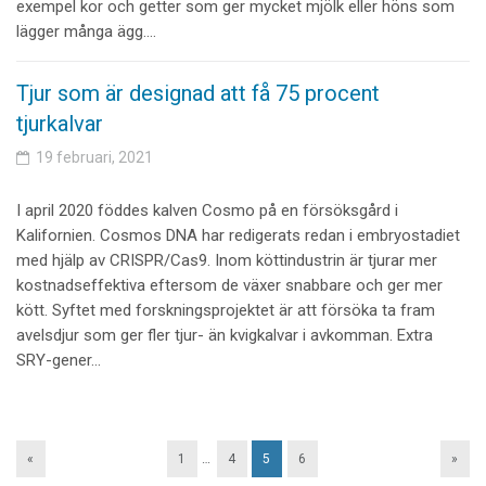
exempel kor och getter som ger mycket mjölk eller höns som
lägger många ägg.…
Tjur som är designad att få 75 procent
tjurkalvar
19 februari, 2021
I april 2020 föddes kalven Cosmo på en försöksgård i
Kalifornien. Cosmos DNA har redigerats redan i embryostadiet
med hjälp av CRISPR/Cas9. Inom köttindustrin är tjurar mer
kostnadseffektiva eftersom de växer snabbare och ger mer
kött. Syftet med forskningsprojektet är att försöka ta fram
avelsdjur som ger fler tjur- än kvigkalvar i avkomman. Extra
SRY-gener…
«
1
…
4
5
6
»