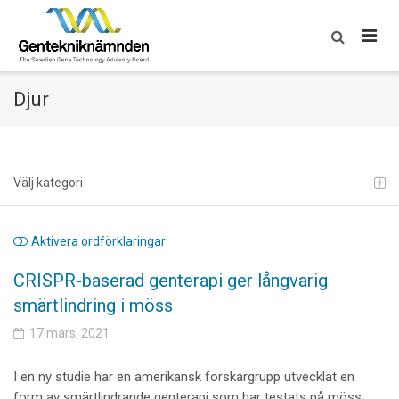
Skip
to
content
Djur
Välj kategori
Aktivera ordförklaringar
CRISPR-baserad genterapi ger långvarig
smärtlindring i möss
17 mars, 2021
I en ny studie har en amerikansk forskargrupp utvecklat en
form av smärtlindrande genterapi som har testats på möss.