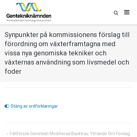
Skip
to
content
Synpunkter på kommissionens förslag till
förordning om växterframtagna med
vissa nya genomiska tekniker och
växternas användning som livsmedel och
foder
Stäng av ordförklaringar
Inläggsnavigering
Fältförsök Genetiskt Modifierad Backtrav, Yttrande Om Förslag