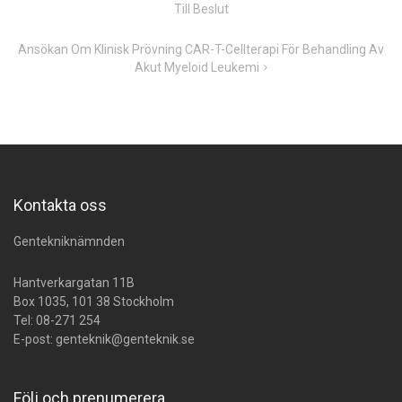
Till Beslut
Ansökan Om Klinisk Prövning CAR-T-Cellterapi För Behandling Av
Akut Myeloid Leukemi
Kontakta oss
Gentekniknämnden
Hantverkargatan 11B
Box 1035, 101 38 Stockholm
Tel:
08-271 254
E-post:
genteknik@genteknik.se
Följ och prenumerera