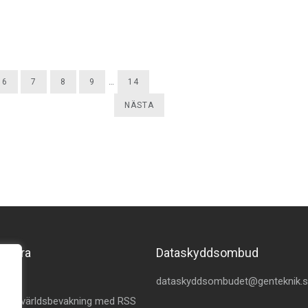
6
7
8
9
…
14
NÄSTA
merera
Dataskyddsombud
kedin
dataskyddsombudet@genteknik.
å Omvärldsbevakning med RSS