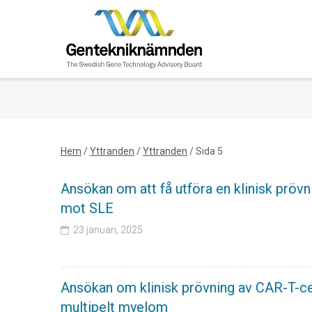
Skip
to
content
Hem
/
Yttranden
/
Yttranden
/
Sida 5
Ansökan om att få utföra en klinisk prövn
mot SLE
23 januari, 2025
Ansökan om klinisk prövning av CAR-T-cel
multipelt myelom