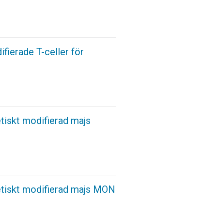
fierade T-celler för
iskt modifierad majs
iskt modifierad majs MON