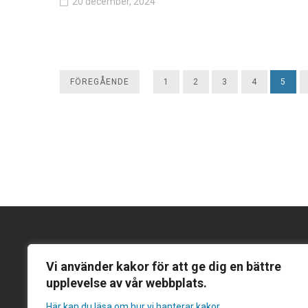
20 december, 2024
FÖREGÅENDE
1
2
3
4
5
Kontakta oss
Följ och prenu
Vi använder kakor för att ge dig en bättre
Följ oss på Lin
Gentekniknämnden
upplevelse av vår webbplats.
Prenumerera p
Här kan du läsa om hur vi hanterar kakor