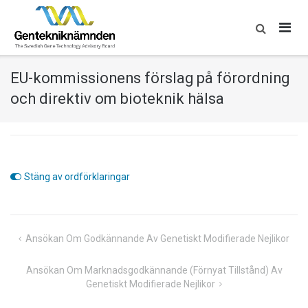
Skip
to
content
EU-kommissionens förslag på förordning
och direktiv om bioteknik hälsa
Stäng av ordförklaringar
Inläggsnavigering
Ansökan Om Godkännande Av Genetiskt Modifierade Nejlikor
Ansökan Om Marknadsgodkännande (förnyat Tillstånd) Av
Genetiskt Modifierade Nejlikor