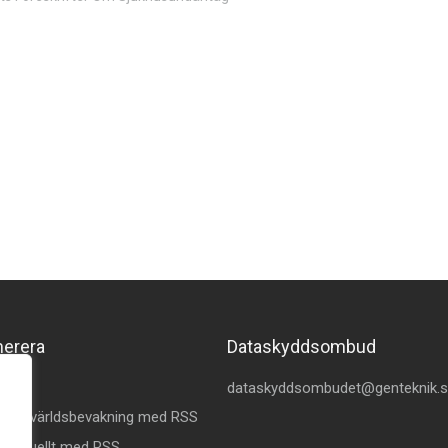
merera
Dataskyddsombud
kedin
dataskyddsombudet@genteknik.
å Omvärldsbevakning med RSS
 Aktuellt med RSS