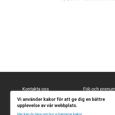
Kontakta oss
Följ och prenu
Vi använder kakor för att ge dig en bättre
Följ oss på Lin
Gentekniknämnden
upplevelse av vår webbplats.
Prenumerera p
Hantverkargatan 11B
Här kan du läsa om hur vi hanterar kakor
Prenumerera på