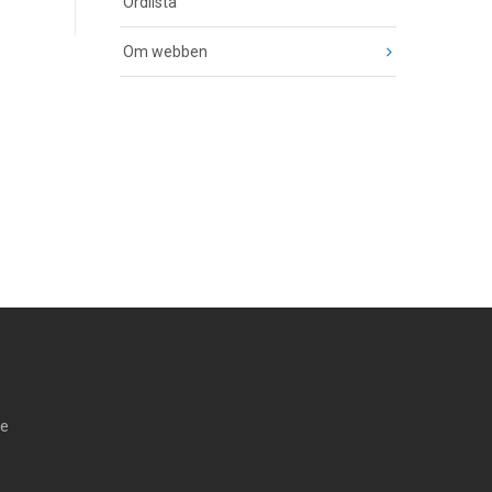
Ordlista
Om webben
se