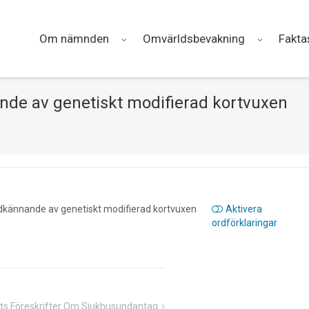
Om nämnden
Omvärldsbevakning
Fakta
e av genetiskt modifierad kortvuxen
ännande av genetiskt modifierad kortvuxen
Aktivera
ordförklaringar
ts Föreskrifter Om Sjukhusundantag