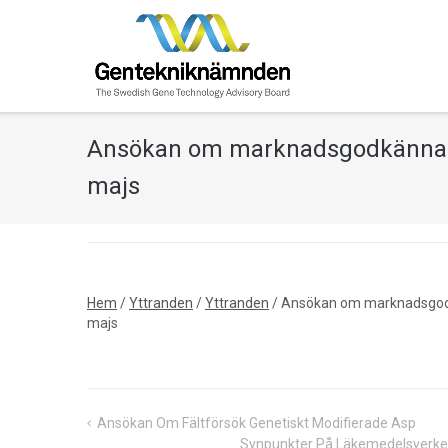
Skip
to
content
Ansökan om marknadsgodkännand
majs
Hem
/
Yttranden
/
Yttranden
/
Ansökan om marknadsgodk
majs
Ansökan Om Fältförsök Genetiskt Modifierade Asp
Inläggsnavigering
Synpunkter På Läkemedelsverke