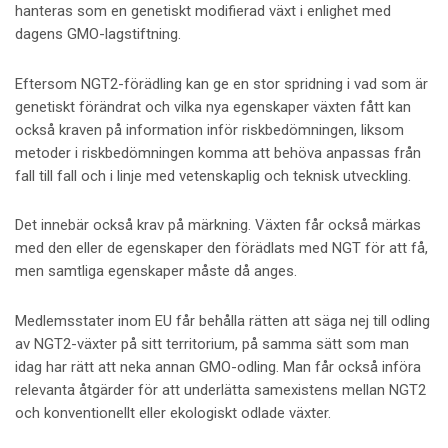
hanteras som en genetiskt modifierad växt i enlighet med
dagens GMO-lagstiftning.
Eftersom NGT2-förädling kan ge en stor spridning i vad som är
genetiskt förändrat och vilka nya egenskaper växten fått kan
också kraven på information inför riskbedömningen, liksom
metoder i riskbedömningen komma att behöva anpassas från
fall till fall och i linje med vetenskaplig och teknisk utveckling.
Det innebär också krav på märkning. Växten får också märkas
med den eller de egenskaper den förädlats med NGT för att få,
men samtliga egenskaper måste då anges.
Medlemsstater inom EU får behålla rätten att säga nej till odling
av NGT2-växter på sitt territorium, på samma sätt som man
idag har rätt att neka annan GMO-odling. Man får också införa
relevanta åtgärder för att underlätta samexistens mellan NGT2
och konventionellt eller ekologiskt odlade växter.