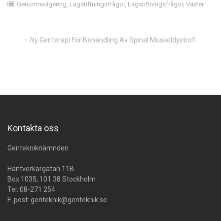
Genomredigering
,
Lagstiftningsfrågor
,
Lagstiftningsfrågor
,
Växter
Inläggsnavigering
Ny Genterapi För Behandling Av Spinal Muskeldystrofi
Kontakta oss
Gentekniknämnden
Hantverkargatan 11B
Box 1035, 101 38 Stockholm
Tel:
08-271 254
E-post:
genteknik@genteknik.se