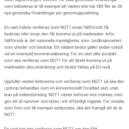
som inkluderas är till exempel att växten inte har fått fler än 20
nya genetiska förändringar per genomuppsättning.
En växt måste verifieras som NGT1 innan
fältförsök
får
bedrivas eller innan den får komma ut på marknaden. Inför
fältförsök är det nationella myndigheter, som Jordbruksverket,
som utreder och beslutar. Ett sådant beslut gäller sedan också
vid en eventuell kommersialisering. För en växt eller produkt
som ska verifieras som NGT1 för att direkt komma ut på
marknaden ska utvärdering och beslut fattas på EU-nivå.
Uppfyller växten kriterierna och verifieras som NGT1 så ska den
i princip behandlas som en konventionellt förädlad växt, utan
krav på riskbedömning. NGT1-växter behöver inte märkas, men
ges ett id-nummer och listas i ett offentligt register. För
utsäde
,
som frön och till exempel sättpotatis, ska det framgå att de är
NGT1.
En växt kan inte verifieras som NGT1 om den fått