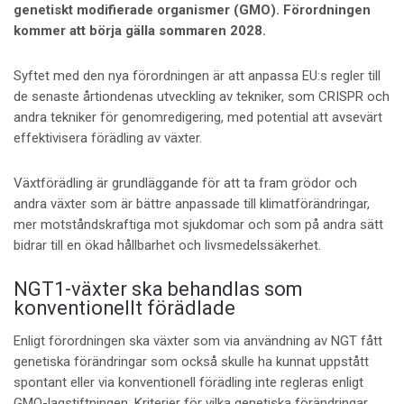
genetiskt modifierade
organismer
(
GMO
). Förordningen
kommer att börja gälla sommaren 2028.
Syftet med den nya förordningen är att anpassa EU:s regler till
de senaste årtiondenas utveckling av tekniker, som CRISPR och
andra tekniker för
genomredigering
, med potential att avsevärt
effektivisera förädling av växter.
Växtförädling
är grundläggande för att ta fram grödor och
andra växter som är bättre anpassade till klimatförändringar,
mer motståndskraftiga mot sjukdomar och som på andra sätt
bidrar till en ökad hållbarhet och livsmedelssäkerhet.
NGT1-växter ska behandlas som
konventionellt förädlade
Enligt förordningen ska växter som via användning av NGT fått
genetiska förändringar som också skulle ha kunnat uppstått
spontant eller via konventionell förädling inte regleras enligt
GMO-lagstiftningen. Kriterier för vilka genetiska förändringar